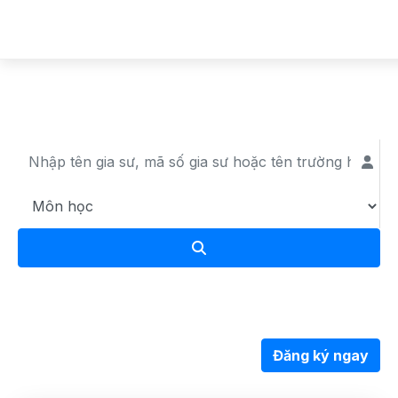
Đội ngũ gia sư
Đăng ký ngay