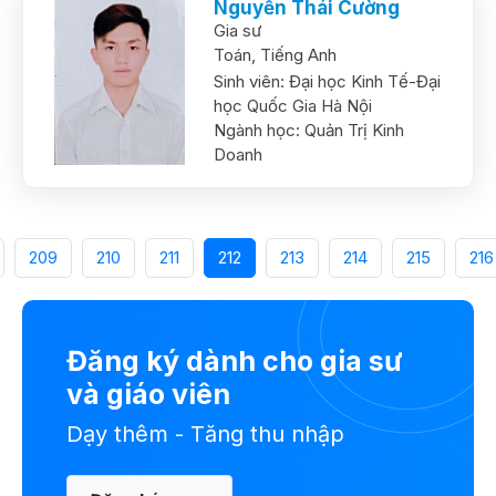
Nguyễn Thái Cường
Gia sư
Toán,
Tiếng Anh
Sinh viên:
Đại học Kinh Tế-Đại
học Quốc Gia Hà Nội
Ngành học:
Quản Trị Kinh
Doanh
209
210
211
212
213
214
215
216
Đăng ký dành cho gia sư
và giáo viên
Dạy thêm - Tăng thu nhập