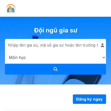
Đội ngũ gia sư
Đăng ký ngay