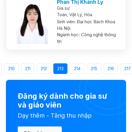
Phan Thị Khánh Ly
Gia sư
Toán,
Vật Lý,
Hóa
Sinh viên:
Đại học Bách Khoa
Hà Nội
Ngành học:
Công nghệ thông
tin
210
211
212
213
214
215
216
217
Đăng ký dành cho gia sư
và giáo viên
Dạy thêm - Tăng thu nhập