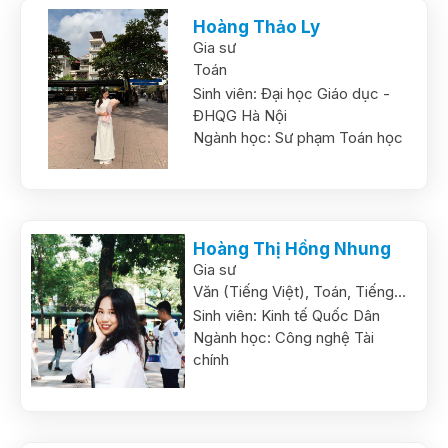
Hoàng Thảo Ly
Gia sư
Toán
Sinh viên:
Đại học Giáo dục -
ĐHQG Hà Nội
Ngành học:
Sư phạm Toán học
Hoàng Thị Hồng Nhung
Gia sư
Văn (Tiếng Việt),
Toán,
Tiếng
Anh
Sinh viên:
Kinh tế Quốc Dân
Ngành học:
Công nghệ Tài
chính