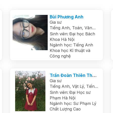
Bùi Phương Anh
Gia sư
Tiếng Anh,
Toán,
Văn
(Tiếng Việt)
Sinh viên:
Đại học Bách
Khoa Hà Nội
Ngành học:
Tiếng Anh
Khoa học Kĩ thuật và
Công nghệ
Trần Đoàn Thiên Thanh
Gia sư
Tiếng Anh,
Vật Lý,
Tiếng
Anh,
Hóa
Sinh viên:
Đại Học sư
Phạm Hà Nội
Ngành học:
Sư Phạm Lý
Chất Lượng Cao