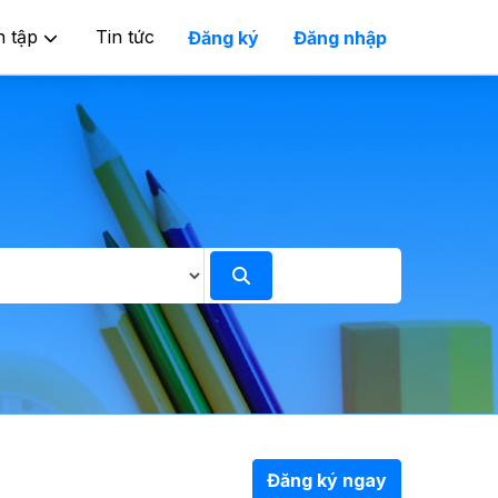
n tập
Tin tức
Đăng ký
Đăng nhập
Đăng ký ngay