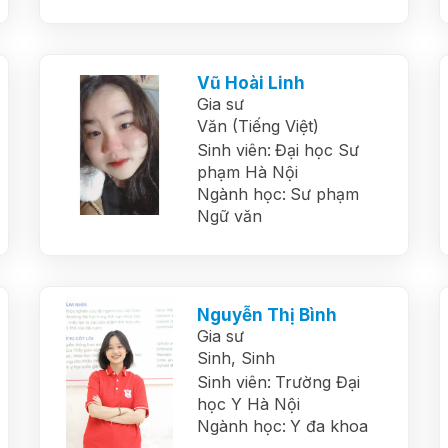
Vũ Hoài Linh
Gia sư
Văn (Tiếng Việt)
Sinh viên:
Đại học Sư
phạm Hà Nội
Ngành học:
Sư phạm
Ngữ văn
Nguyễn Thị Bình
Gia sư
Sinh,
Sinh
Sinh viên:
Trường Đại
học Y Hà Nội
Ngành học:
Y đa khoa