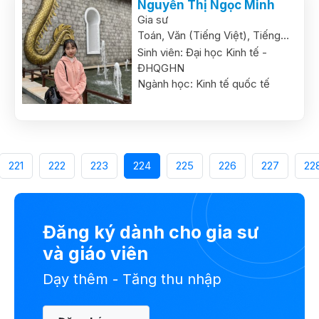
Nguyễn Thị Ngọc Minh
Gia sư
Toán,
Văn (Tiếng Việt),
Tiếng
Anh
Sinh viên:
Đại học Kinh tế -
ĐHQGHN
Ngành học:
Kinh tế quốc tế
221
222
223
224
225
226
227
22
Đăng ký dành cho gia sư
và giáo viên
Dạy thêm - Tăng thu nhập