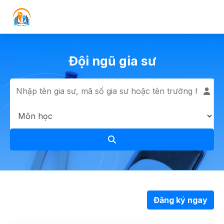
Đội ngũ gia sư
Đăng ký ngay