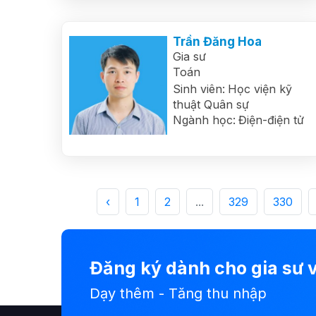
Trần Đăng Hoa
Gia sư
Toán
Sinh viên:
Học viện kỹ
thuật Quân sự
Ngành học:
Điện-điện tử
‹
1
2
...
329
330
Đăng ký dành cho gia sư v
Dạy thêm - Tăng thu nhập