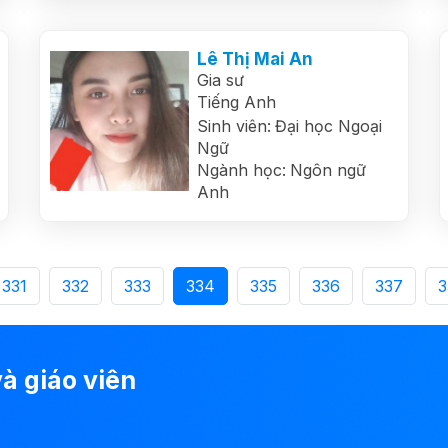
Lê Thị Mai An
Gia sư
Tiếng Anh
Sinh viên:
Đại học Ngoại
Ngữ
Ngành học:
Ngôn ngữ
Anh
331
332
333
334
335
336
337
3
à giáo viên