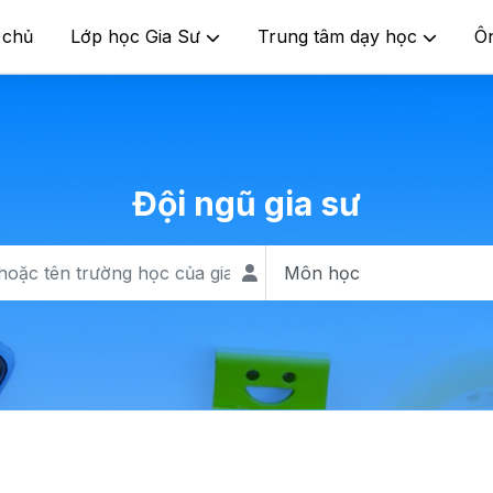
 chủ
Lớp học Gia Sư
Trung tâm dạy học
Ô
Đội ngũ gia sư