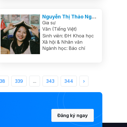
Nguyễn Thị Thảo Ngân
Gia sư
Văn (Tiếng Việt)
Sinh viên:
ĐH Khoa học
Xã hội & Nhân văn
Ngành học:
Báo chí
38
339
...
343
344
›
Đăng ký ngay