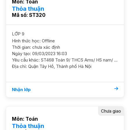
Môn: Toán
Thỏa thuận
Mã số: ST320
LỚP 9
Hình thức học: Offline
Thời gian: chưa xác định
Ngày tạo: 09/03/2023 16:03
Yêu cầu khác: ST468 Toán 9/ THCS Ams/ HS nam/ HL TB Khá Mục tiêu thi chuyên Anh trường Ams, Toán chưa tốt, cần ôn luyện thêm GS nam nữ ok. ĐC Võng Thị (đối diện Chùa Võng Thị) gần Hồ Tây, P. Bưởi, Q. Tây Hồ"
Địa chỉ: Quận Tây Hồ, Thành phố Hà Nội
Nhận lớp
Chưa giao
Môn: Toán
Thỏa thuận