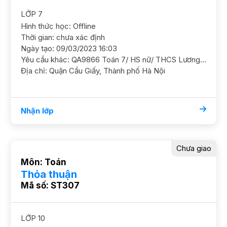
LỚP 7
Hình thức học: Offline
Thời gian: chưa xác định
Ngày tạo: 09/03/2023 16:03
Yêu cầu khác: QA9866 Toán 7/ HS nữ/ THCS Lương Thế Vinh/ HL TB Khá Lớp chuyên Toán, cần học ôn luyện nâng cao theo chương trình trên lớp GS NỮ. ĐC Home City, 177 Trung Kính, Cầu Giấy Học phí 160 - 200k/b/2h
Địa chỉ: Quận Cầu Giấy, Thành phố Hà Nội
Nhận lớp
Chưa giao
Môn: Toán
Thỏa thuận
Mã số: ST307
LỚP 10