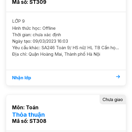
Mã số: ST309
LỚP 9
Hình thức học: Offline
Thời gian: chưa xác định
Ngày tạo: 09/03/2023 16:03
Yêu cầu khác: SA246 Toán 9/ HS nữ/ HL TB Cần học chắc cơ bản ngữ pháp và ôn luyện thêm thi tốt nghiệp GS nữ. ĐC ngõ 179/30/2 Vĩnh Hưng, Hoàng Mai Học phí 180 - 200k/b/2h *SN17
Địa chỉ: Quận Hoàng Mai, Thành phố Hà Nội
Nhận lớp
Chưa giao
Môn: Toán
Thỏa thuận
Mã số: ST308