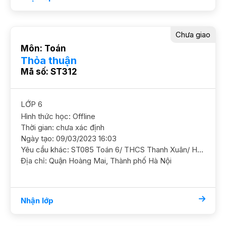
Chưa giao
Môn: Toán
Thỏa thuận
Mã số: ST312
LỚP 6
Hình thức học: Offline
Thời gian: chưa xác định
Ngày tạo: 09/03/2023 16:03
Yêu cầu khác: ST085 Toán 6/ THCS Thanh Xuân/ HS nữ/ HL Khá HS lớp chọn Toán nhưng chưa tốt môn Toán, cần học chắc kiến thức và nâng cao thêm GS Nữ. ĐC CC Đại Kim Building, Đại Kim, Hoàng Mai Học phí 150 - 170k/b/2h
Địa chỉ: Quận Hoàng Mai, Thành phố Hà Nội
Nhận lớp