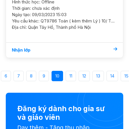
Hình thức học: Offline
Thời gian: chưa xác định
Ngày tạo: 09/03/2023 15:03
Yêu cầu khác: QT9786 Toán ( kèm thêm Lý ) 10/ THPT Phan Đình Phùng/ HL TB Cần GS ôn luyện chắc kiến thức cơ bản GS nữ. ĐC ngõ 34 Xuân La, Tây Hồ Học phí 170 - 200/2h
Địa chỉ: Quận Tây Hồ, Thành phố Hà Nội
Nhận lớp
6
7
8
9
10
11
12
13
14
15
Đăng ký dành cho gia sư
và giáo viên
Dạy thêm - Tăng thu nhập