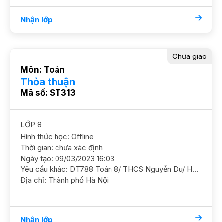
Nhận lớp
Chưa giao
Môn: Toán
Thỏa thuận
Mã số: ST313
LỚP 8
Hình thức học: Offline
Thời gian: chưa xác định
Ngày tạo: 09/03/2023 16:03
Yêu cầu khác: DT788 Toán 8/ THCS Nguyễn Du/ HS nữ Cần học chắc cơ bản và ôn luyện nâng cao thêm GS nữ. ĐC Trung Văn, Nam Từ Liêm (ngã tư Trung Văn, Tố Hữu) GS có kinh nghiệm dạy lớp 8. Học phí 160 - 200k/b/2h
Địa chỉ: Thành phố Hà Nội
Nhận lớp