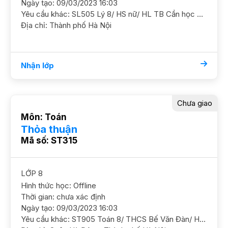
Ngày tạo: 09/03/2023 16:03
Yêu cầu khác: SL505 Lý 8/ HS nữ/ HL TB Cần học chắc cơ bản và ôn luyện thêm kiến thức GS nữcó kinh nghiệm ĐC Tòa Roman Plaza ngã tư Tố Hữu -Mỗ Lao Học phí 150 - 170k/b/2h
Địa chỉ: Thành phố Hà Nội
Nhận lớp
Chưa giao
Môn: Toán
Thỏa thuận
Mã số: ST315
LỚP 8
Hình thức học: Offline
Thời gian: chưa xác định
Ngày tạo: 09/03/2023 16:03
Yêu cầu khác: ST905 Toán 8/ THCS Bế Văn Đàn/ HS nam/ HL TB Khá Mục tiêu cấp 3 thi Kim Liên, điểm trên lớp đang ở mức 8, cần học nâng cao thêm và ôn luyện dần GS nam. ĐC Hà Đông (gần HV Mật Mã) Hoc phí 180 - 200k/b/2h