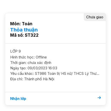
Chưa giao
Môn: Toán
Thỏa thuận
Mã số: ST322
LỚP 9
Hình thức học: Offline
Thời gian: chưa xác định
Ngày tạo: 09/03/2023 16:03
Yêu cầu khác: ST986 Toán 9/ HS nữ/ THCS Lý Thường Kiệt/ HL TB Khá Cần học chắc cơ bản và ôn luyện thêm thi cấp 3 GS nữ. ĐC phố Trần Quý Cáp, Văn Miếu, Đống Đa Học phí 180 - 200k/b/2h
Địa chỉ: Thành phố Hà Nội
Nhận lớp