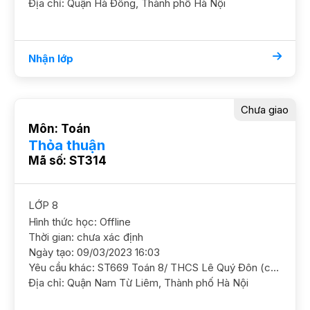
Địa chỉ: Quận Hà Đông, Thành phố Hà Nội
Nhận lớp
Chưa giao
Môn: Toán
Thỏa thuận
Mã số: ST314
LỚP 8
Hình thức học: Offline
Thời gian: chưa xác định
Ngày tạo: 09/03/2023 16:03
Yêu cầu khác: ST669 Toán 8/ THCS Lê Quý Đôn (chuyên Anh) Yếu phần hình, cần củng cố học chắc phần hình học và ôn luyện thêm GS NỮ, có kinh nghiệm. ĐC 68 Nguyễn Cơ Thạch, gần Hàm Nghi, Nam Từ Liêm Học phí 180k - 200k/b/2h
Địa chỉ: Quận Nam Từ Liêm, Thành phố Hà Nội