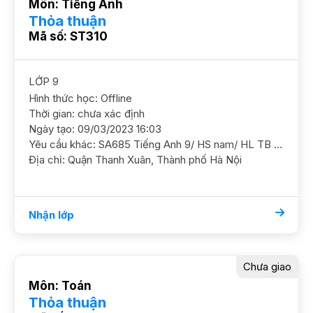
Môn: Tiếng Anh
Thỏa thuận
Mã số: ST310
LỚP 9
Hình thức học: Offline
Thời gian: chưa xác định
Ngày tạo: 09/03/2023 16:03
Yêu cầu khác: SA685 Tiếng Anh 9/ HS nam/ HL TB Cần học chắc ngữ pháp và ôn luyện thi cấp 3, học chắc cơ bản trước. Mục tiêu thih cấp 3 7 điểm GS nam nữ ok. ĐC Khương Đình Thanh Xuân Học phí 160 - 180k/b/2h
Địa chỉ: Quận Thanh Xuân, Thành phố Hà Nội
Nhận lớp
Chưa giao
Môn: Toán
Thỏa thuận