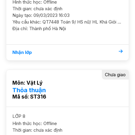
Hình thức học: Offline
Thời gian: chưa xác định
Ngày tạo: 09/03/2023 16:03
Yêu cầu khác: QT7448 Toán 9/ HS nữ/ HL Khá Giỏi Cần GS nắm chắc kiến thức và ôn luyện thi cấp 3 Mục tiêu trường Công top 1 và trường hệ cận Chuyên GS nữ có kinh nghiệm ĐC ngõ 243 Tam Trinh, gần cầu Mai Động Học phí 200 - 250k/b/2h
Địa chỉ: Thành phố Hà Nội
Nhận lớp
Chưa giao
Môn: Vật Lý
Thỏa thuận
Mã số: ST316
LỚP 8
Hình thức học: Offline
Thời gian: chưa xác định