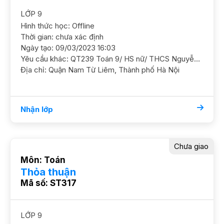
LỚP 9
Hình thức học: Offline
Thời gian: chưa xác định
Ngày tạo: 09/03/2023 16:03
Yêu cầu khác: QT239 Toán 9/ HS nữ/ THCS Nguyễn Du/ HL TB Khá Điểm trên lớp đang duy trì 6,7. Kỳ 2 cần học ôn luyện thêm và luyện thi cấp 3 GS nữ, có kinh nghiệm ôn 9 lên 10 ĐC Gần cầu vượt Mễ Trì, gần Vin GreenBay, Mễ Trì, Nam Từ Liêm Học phí 180 - 200k/b/2h"
Địa chỉ: Quận Nam Từ Liêm, Thành phố Hà Nội
Nhận lớp
Chưa giao
Môn: Toán
Thỏa thuận
Mã số: ST317
LỚP 9