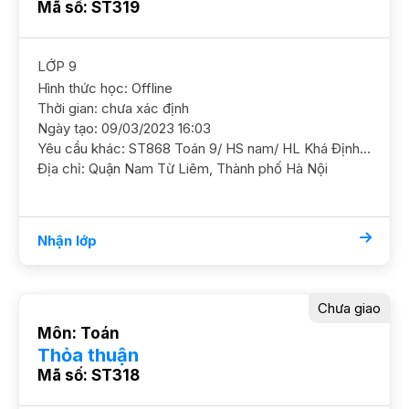
Mã số: ST319
LỚP 9
Hình thức học: Offline
Thời gian: chưa xác định
Ngày tạo: 09/03/2023 16:03
Yêu cầu khác: ST868 Toán 9/ HS nam/ HL Khá Định hướng thi chuyên Anh CNN nhưng yếu hình, Cần GS hỗ trợ ôn luyện tổng hợp và rèn thêm các kỹ năng Toán GS nam nữ ok. ĐC Tòa A2 Nguyễn Cơ Thạch, Nam Từ Liêm"
Địa chỉ: Quận Nam Từ Liêm, Thành phố Hà Nội
Nhận lớp
Chưa giao
Môn: Toán
Thỏa thuận
Mã số: ST318