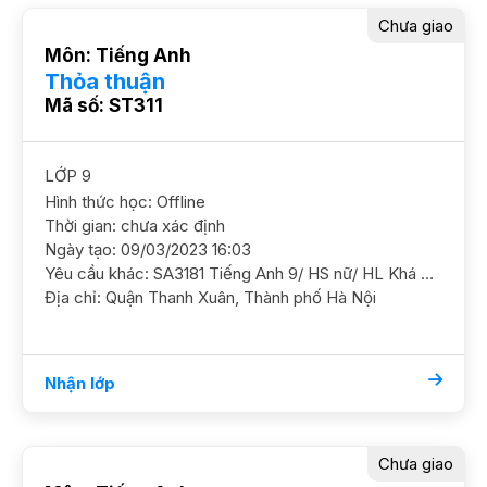
Chưa giao
Môn: Tiếng Anh
Thỏa thuận
Mã số: ST311
LỚP 9
Hình thức học: Offline
Thời gian: chưa xác định
Ngày tạo: 09/03/2023 16:03
Yêu cầu khác: SA3181 Tiếng Anh 9/ HS nữ/ HL Khá Định hướng thi chuyên Ams hoặc KHTN, cần ôn TA ĐK, HS đang được khoảng 9 điểm, mục tiêu 9,5 điểm GS nữ. Online off đều được ĐC Royalcity
Địa chỉ: Quận Thanh Xuân, Thành phố Hà Nội
Nhận lớp
Chưa giao