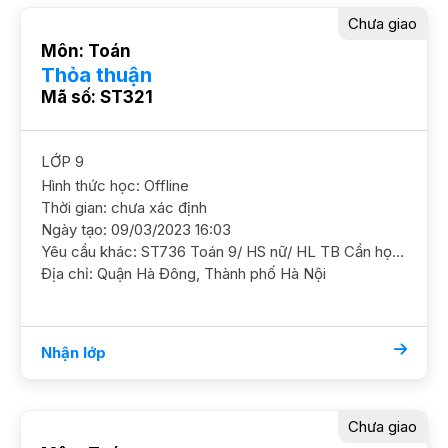
Chưa giao
Môn: Toán
Thỏa thuận
Mã số: ST321
LỚP 9
Hình thức học: Offline
Thời gian: chưa xác định
Ngày tạo: 09/03/2023 16:03
Yêu cầu khác: ST736 Toán 9/ HS nữ/ HL TB Cần học chắc kiến thức và luyện thi vào 10 GS NỮ. ĐC khu Mulbery, Mỗ Lao, Hà Đông
Địa chỉ: Quận Hà Đông, Thành phố Hà Nội
Nhận lớp
Chưa giao