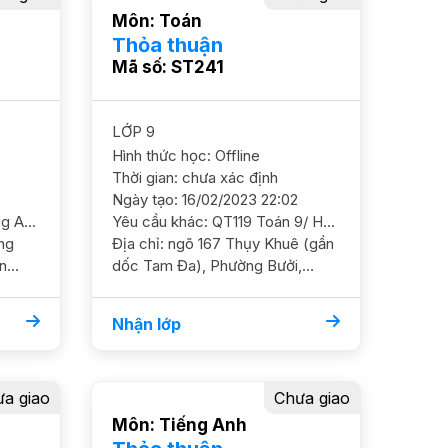
Môn: Toán
Thỏa thuận
Mã số: ST241
LỚP 9
Hình thức học: Offline
Thời gian: chưa xác định
Ngày tạo: 16/02/2023 22:02
Yêu cầu khác: QA2986 Tiếng Anh 5/ HS nữ/ HL Khá Cần GS ôn luyện giao tiếp cơ bản và muốn nâng điểm trên lớp Dạy tại nhà ĐC Chung cư Thăng long victory, an khánh, hoài đức YC GS nữ
Yêu cầu khác: QT119 Toán 9/ HS nữ/ THCS Chu Văn An/ HL TB Cần học chắc cơ bản, đảm bảo điểm số thi cấp 3, ko YC nâng cao nhiều GS nam nữ ok, nghiêm khắc ĐC ngõ 167 Thụy Khuê (gần dốc Tam Đa), Thụy Khuê, Phường Bưởi, Quận Tây Hồ Từ Tối T6 đến tối CN HS ở nhà ông bà ở phố Võng Thị (cách 2km) tối T2, T4, T5 thì ở Thụy Khuê Ưu Tiên T2+4
Địa chỉ: ngõ 167 Thụy Khuê (gần
ện
dốc Tam Đa), Phường Bưởi,
i
Quận Tây Hồ, Thành phố Hà Nội
Nhận lớp
a giao
Chưa giao
Môn: Tiếng Anh