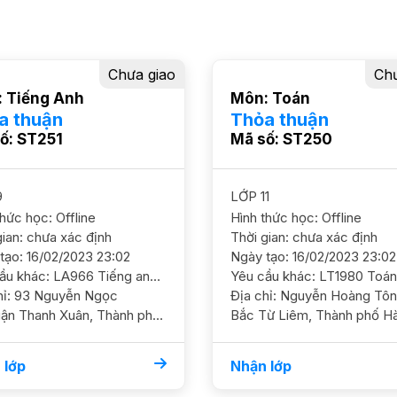
Chưa giao
Chư
 Tiếng Anh
Môn: Toán
a thuận
Thỏa thuận
ố: ST251
Mã số: ST250
9
LỚP 11
thức học: Offline
Hình thức học: Offline
gian: chưa xác định
Thời gian: chưa xác định
tạo: 16/02/2023 23:02
Ngày tạo: 16/02/2023 23:02
Yêu cầu khác: LA966 Tiếng anh 9/ HS nam / HL Tb Cần nắm chắc kiến thức cơ bản và ôn luyện thêm Mục tiêu 8 YC GS nam nữ ok
ễn Ngọc
Địa chỉ: Nguyễn Hoàng TônQuận
ận Thanh Xuân, Thành phố
Bắc Từ Liêm, Thành phố Hà
i
 lớp
Nhận lớp