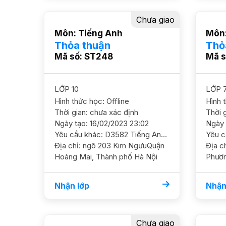
Chưa giao
Môn: Tiếng Anh
Môn:
Thỏa thuận
Thỏ
Mã số: ST248
Mã s
LỚP 10
LỚP 
Hình thức học: Offline
Hình 
Thời gian: chưa xác định
Thời 
Ngày tạo: 16/02/2023 23:02
Ngày 
Yêu cầu khác: D3582 Tiếng Anh 10/ HS nam /HL TBKhá nắm chắc kiến thức cơ bản và ôn luyên thêm GS Nam,
Địa chỉ: ngõ 203 Kim NgưuQuận
Địa chỉ: Nguyễn Lân
Hoàng Mai, Thành phố Hà Nội
Phươn
Thành
Nhận lớp
Nhận
Chưa giao