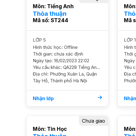
Môn: Tiếng Anh
Môn:
Thỏa thuận
Thỏ
Mã số: ST244
Mã s
LỚP 5
LỚP 1
Hình thức học: Offline
Hình 
Thời gian: chưa xác định
Thời 
Ngày tạo: 16/02/2023 22:02
Ngày 
Yêu cầu khác: QA228 Tiếng Anh 5/ HL TB Cần học chắc cơ bản, ôn luyện lại ngữ pháp cơ bản 2 HS cần học lại chương trình lớp 5, bạn lớp 7 cũng học lại lớp 5 ĐC ngõ 77 Xuân La, Tây Hồ GS nữ ok Học phí 150 - 170k/2h
Địa chỉ: Phường Xuân La, Quận
Địa chỉ: Sunshine city
Tây Hồ, Thành phố Hà Nội
Phườ
Từ Li
Nhận lớp
Nhận
Chưa giao
Môn: Tin Học
Môn: