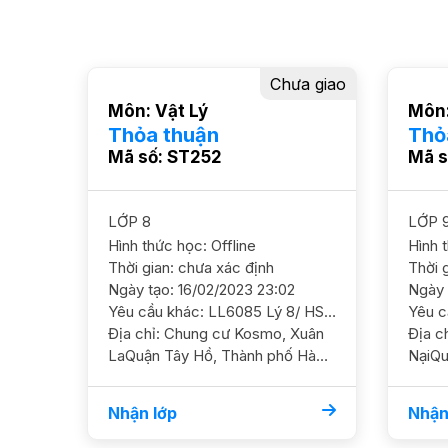
Chưa giao
Môn: Vật Lý
Môn:
Thỏa thuận
Thỏ
Mã số: ST252
Mã s
LỚP 8
LỚP 
Hình thức học: Offline
Hình 
Thời gian: chưa xác định
Thời 
Ngày tạo: 16/02/2023 23:02
Ngày 
Yêu cầu khác: LL6085 Lý 8/ HS Nữ/ HL TB Cần nắm chắc kiến thức cơ bản YC GS nữ
Địa chỉ: Chung cư Kosmo, Xuân
Địa chỉ: 93 Nguy
LaQuận Tây Hồ, Thành phố Hà
NạiQu
Nội
Hà Nộ
Nhận lớp
Nhận