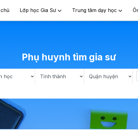
 chủ
Lớp học Gia Sư
Trung tâm dạy học
Ô
Phụ huynh tìm gia sư