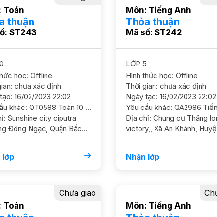
 Toán
Môn: Tiếng Anh
a thuận
Thỏa thuận
ố: ST243
Mã số: ST242
0
LỚP 5
thức học: Offline
Hình thức học: Offline
gian: chưa xác định
Thời gian: chưa xác định
tạo: 16/02/2023 22:02
Ngày tạo: 16/02/2023 22:02
Yêu cầu khác: QT0588 Toán 10 / HS nam/ HL TB/ Phan Đình Phùng Cần GS ôn luyện củng cố kiến thức cơ bản và nâng cao dần Dạy tại nhà ĐC Sunshine city ciputra đông ngạc bắc từ liêm YC GS nam nữ ok, tách GS Học phí 170 - 200k/2h
 ciputra,
Địa chỉ: Chung cư Thăng long
ng Đông Ngạc, Quận Bắc
victory,, Xã An Khánh, Huy
êm, Thành phố Hà Nội
Hoài Đức, Thành phố Hà Nộ
 lớp
Nhận lớp
Chưa giao
Chư
 Toán
Môn: Tiếng Anh