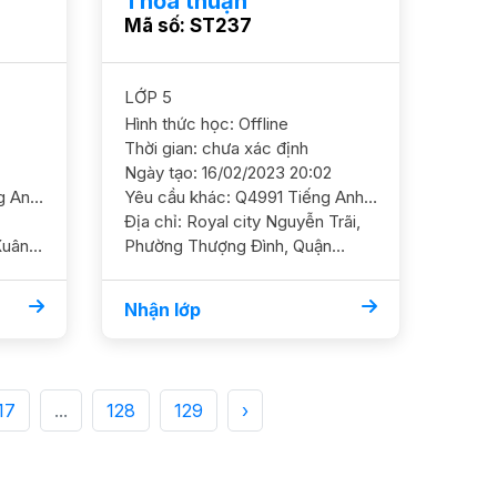
Thỏa thuận
Mã số: ST237
LỚP 5
Hình thức học: Offline
Thời gian: chưa xác định
Ngày tạo: 16/02/2023 20:02
Yêu cầu khác: "Q4991 Tiếng Anh 5 +8 / Học trường Tư/ HL Khá Cần GS củng cố kiến thức ngữ pháp cơ bản trên lớp ĐC Royal city YC GS nữ, có thể tách GS Học phí 150 - 180k/b/2h Lịch trống tối thứ 2-4-5-6 và sáng thứ 7"
Yêu cầu khác: Q4991 Tiếng Anh 5 + 8 / Học trường Tư/ HL Khá. Cần GS củng cố kiến thức ngữ pháp cơ bản trên lớp. ĐC Royal city. YC GS nữ, có thể tách GS. Học phí 150 - 180k/b/2h. Lịch trống tối thứ 2-4-5-6 và sáng thứ 7
Địa chỉ: Royal city Nguyễn Trãi,
uân,
Phường Thượng Đình, Quận
Thanh Xuân, Thành phố Hà Nội
Nhận lớp
17
...
128
129
›