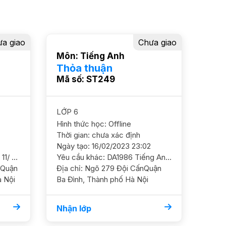
a giao
Chưa giao
Môn: Tiếng Anh
Thỏa thuận
Mã số: ST249
LỚP 6
Hình thức học: Offline
Thời gian: chưa xác định
Ngày tạo: 16/02/2023 23:02
Yêu cầu khác: LT1980 Toán 11/ HS nữ/ THPT Nguyễn Bỉnh Khiêm/ HL TB Cần học chắc kiến thức cơ bản và ôn luyện thêm GS nữ
Yêu cầu khác: DA1986 Tiếng Anh 6/ HS nữ/ HL TBK Cần nắm chắc ngữ pháp và luyện từ YC GS nữ
Địa chỉ: Ngõ 279 Đội CấnQuận
 Nội
Ba Đình, Thành phố Hà Nội
Nhận lớp