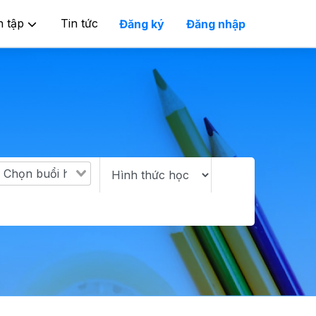
n tập
Tin tức
Đăng ký
Đăng nhập