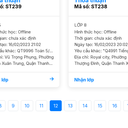
a thuận
Thỏa thuận
ố: ST239
Mã số: ST238
5
LỚP 8
thức học: Offline
Hình thức học: Offline
gian: chưa xác định
Thời gian: chưa xác định
tạo: 16/02/2023 21:02
Ngày tạo: 16/02/2023 20:02
Yêu cầu khác: QT9996 Toán 5/ HS nữ/TH Thanh Xuân Trung HL Khá Cần GS ôn luyện chắc kiến thức và luyện đề ĐC Vũ Trọng Phụng, Thanh Xuân YC GS nữ. Học phí 150 - 170k /2h
g, Phường
Địa chỉ: Royal city, Phường
 Xuân Trung, Quận Thanh
Thượng Đình, Quận Thanh X
 Thành phố Hà Nội
Thành phố Hà Nội
 lớp
Nhận lớp
8
9
10
11
12
13
14
15
16