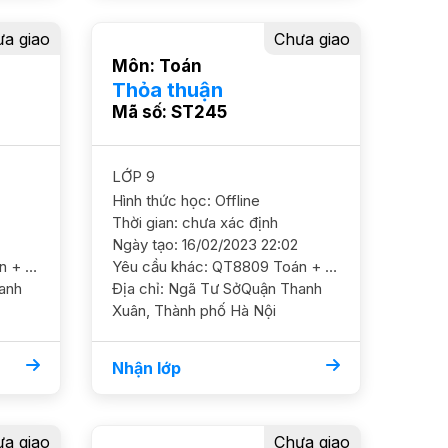
a giao
Chưa giao
Môn: Toán
Thỏa thuận
Mã số: ST245
LỚP 9
Hình thức học: Offline
Thời gian: chưa xác định
Ngày tạo: 16/02/2023 22:02
Yêu cầu khác: QT8809 Toán + Văn 9/ HS nam/ HL Khá/ THCS Trưng Vương HS học hệ song bằng Cambridge Cần GS ôn luyện chắc kiến thức nâng cao và luyện đề thi cấp 3 chuyên Mục tiêu thi Chuyên Anh trường CVA, Nguyễn Huệ, chuyên Sư phạm Dạy tại nhà ĐC, Ngã Tư Sở, Thanh Xuân YC GS nam nữ ok, có kinh nghiệm ôn chuyên Học phí 200 - 300k, tách GS
Yêu cầu khác: QT8809 Toán + Văn 9/ HS nam/ HL Khá/ THCS Trưng Vương HS học hệ song bằng Cambridge Cần GS ôn luyện chắc kiến thức nâng cao và luyện đề thi cấp 3 chuyên Mục tiêu thi Chuyên Anh trường CVA, Nguyễn Huệ, chuyên Sư phạm Dạy tại nhà ĐC, Ngã Tư Sở, Thanh Xuân YC GS nam nữ ok, có kinh nghiệm ôn chuyên Học phí 200 - 300k, tách GS
Địa chỉ: Ngã Tư SởQuận Thanh
Xuân, Thành phố Hà Nội
Nhận lớp
a giao
Chưa giao