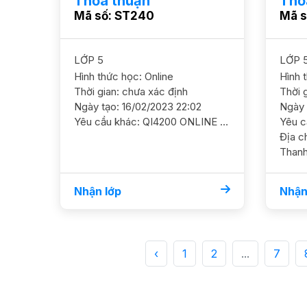
Thỏa thuận
Thỏ
Mã số: ST240
Mã s
LỚP 5
LỚP 
Hình thức học: Online
Hình 
Thời gian: chưa xác định
Thời 
Ngày tạo: 16/02/2023 22:02
Ngày 
Yêu cầu khác: QI4200 ONLINE - HS ở Đà Nẵng Tin 5/ HS nam/ HL Khá HS học 3 tháng Python Cần GS bổ trợ thêm kiến thức cơ bản và nâng cao thêm Tháng 3 HS dự thi kỳ thi Tin học trẻ Mục tiêu học chuyên Tin
Địa chỉ: Vũ Trọng Phụn
Thanh
Xuân,
Nhận lớp
Nhận
‹
1
2
...
7