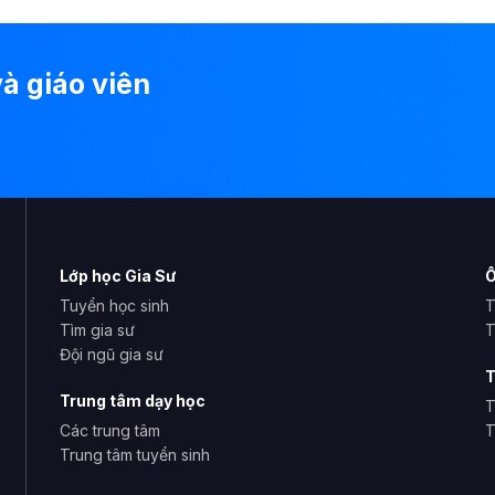
à giáo viên
Lớp học Gia Sư
Ô
Tuyển học sinh
T
Tìm gia sư
T
Đội ngũ gia sư
T
Trung tâm dạy học
T
Các trung tâm
T
Trung tâm tuyển sinh