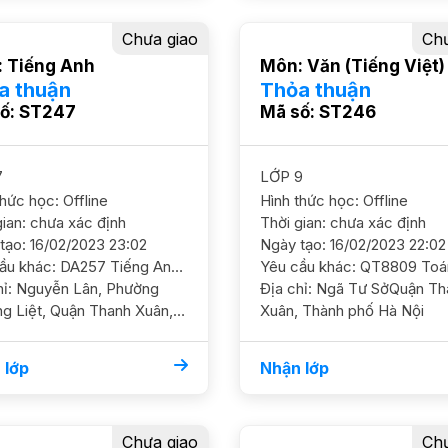
Chưa giao
Chư
 Tiếng Anh
Môn: Văn (Tiếng Việt)
a thuận
Thỏa thuận
ố: ST247
Mã số: ST246
7
LỚP 9
thức học: Offline
Hình thức học: Offline
gian: chưa xác định
Thời gian: chưa xác định
tạo: 16/02/2023 23:02
Ngày tạo: 16/02/2023 22:02
Yêu cầu khác: DA257 Tiếng Anh 7/ HS nam/ HL TBK Cần nắm chắc ngữ pháp và ôn luyện thêm GS nam nữ ok
, Phường
Địa chỉ: Ngã Tư SởQuận Thanh
g Liệt, Quận Thanh Xuân,
Xuân, Thành phố Hà Nội
 phố Hà Nội
 lớp
Nhận lớp
Chưa giao
Chư