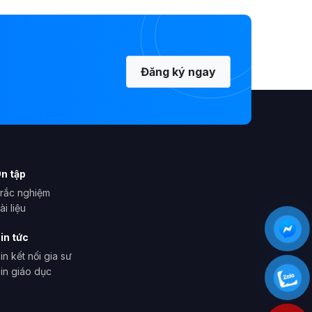
Đăng ký ngay
n tập
rắc nghiệm
ài liệu
in tức
in kết nối gia sư
in giáo dục