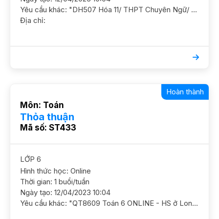
Yêu cầu khác: "DH507 Hóa 11/ THPT Chuyên Ngữ/ HS nam/ HL TB Phố Vọng Hà, đầu Chương Dươong Độ (dốc Bác Cổ, gần ĐH Dược) HS có thể học tối T7 và cả ngày CN rảnh (học gấp 2 ngày này sau đó xếp lịch cố định sau) Nếu GS bận có thể học online trước 2-3 buổi đểôn thi, sau đó học off"
Địa chỉ:
Hoàn thành
Môn: Toán
Thỏa thuận
Mã số: ST433
LỚP 6
Hình thức học: Online
Thời gian: 1 buổi/tuần
Ngày tạo: 12/04/2023 10:04
Yêu cầu khác: "QT8609 Toán 6 ONLINE - HS ở Long Biên ĐC Sài Đồng Long Biên"