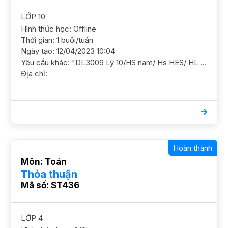
LỚP 10
Hình thức học: Offline
Thời gian: 1 buổi/tuần
Ngày tạo: 12/04/2023 10:04
Yêu cầu khác: "DL3009 Lý 10/HS nam/ Hs HES/ HL TBK Cần nắm chắc kiến thức cơ bản và ôn luyện thêm Mục tiêu định hướng khối a1 YC GS nam nữ ok DC Nguyễn Huy Tưởng , Thanh Xuân "
Địa chỉ:
Hoàn thành
Môn: Toán
Thỏa thuận
Mã số: ST436
LỚP 4