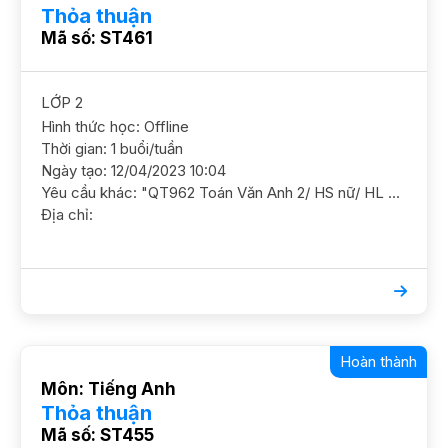
Thỏa thuận
Mã số: ST461
LỚP 2
Hình thức học: Offline
Thời gian: 1 buổi/tuần
Ngày tạo: 12/04/2023 10:04
Yêu cầu khác: "QT962 Toán Văn Anh 2/ HS nữ/ HL TB Khá Cần học cơ bản theo chương trình trên lớp, hướng dẫn BTVN ĐC Kim Văn, Kim Lũ. GS nữ"
Địa chỉ:
Hoàn thành
Môn: Tiếng Anh
Thỏa thuận
Mã số: ST455