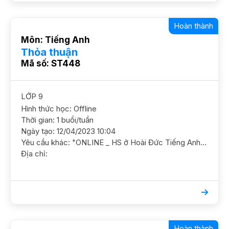
Hoàn thành
Môn: Tiếng Anh
Thỏa thuận
Mã số: ST448
LỚP 9
Hình thức học: Offline
Thời gian: 1 buổi/tuần
Ngày tạo: 12/04/2023 10:04
Yêu cầu khác: "ONLINE _ HS ở Hoài Đức Tiếng Anh 9/ HS nam/ THCS Nam Trung Yên/ HL TB Mới thi học kỳ 1 được. 5 điểm, cần học chắc cơ bản, cần học chắc cơ bản, lấy lại kiến thức và ôn luyện cấp 3 GS nam nữ ok, GS có kinh nghiệm HS Trống tối T357CN"
Địa chỉ:
Hoàn thành