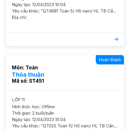
Ngày tạo: 12/04/2023 10:04
Yêu cầu khác: "QT4881 Toán 5/ HS nam/ HL TB Cần GS ôn luyện chắc kiến thức cơ bản và nâng cao thêm Dạy tại nhà ĐC Tòa nhà Golden palace, đường mễ trì YC GS nam nữ ok Học phí 150 - 180/2"
Địa chỉ:
Hoàn thành
Môn: Toán
Thỏa thuận
Mã số: ST451
LỚP 11
Hình thức học: Offline
Thời gian: 2 buổi/tuần
Ngày tạo: 12/04/2023 10:04
Yêu cầu khác: "QT025 Toán 11/ HS nam/ HL TB Cần nắm chắc kiến thức GS nam. ĐC 68 Xuân Thuỷ Học tối thứ 2- thứ 5 (từ 6-8h) hoặc sáng thứ 7"