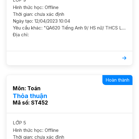
Hình thức học: Offline
Thời gian: chưa xác định
Ngày tạo: 12/04/2023 10:04
Yêu cầu khác: "QA620 Tiếng Anh 9/ HS nữ/ THCS Lê Quý Đôn (CG)/ HL TB Cần tổng hợp lại kiến thức cũ, học chắc cơ bản và ôn luyện thêm GS nữ. ĐC Nghĩa Đô, Cầu Giấy Lịch trông HS tối t2, 3,5,6,7 chiều t3, 7 và CN học 3b/t"
Địa chỉ:
Hoàn thành
Môn: Toán
Thỏa thuận
Mã số: ST452
LỚP 5
Hình thức học: Offline
Thời gian: chưa xác định