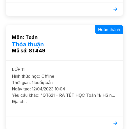
Hoàn thành
Môn: Toán
Thỏa thuận
Mã số: ST449
LỚP 11
Hình thức học: Offline
Thời gian: 1 buổi/tuần
Ngày tạo: 12/04/2023 10:04
Yêu cầu khác: "QT621 - RA TẾT HỌC Toán 11/ HS nam/ HL TB/ THPT Chuyên Ngữ Ôn luyện thêm kiến thức cơ bản theo chương trình SGK, ko YC cao, cần GS nghiêm túc có kinh nghiệm GS nam nữ ok. Số 19A, Ngách 19, ngõ 90, Phố Hoa Bằng, Yên Hòa, Cầu Giấy Học phí 180 - 200k/b/2h"
Địa chỉ: