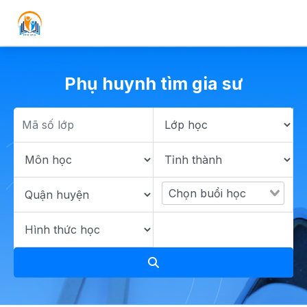
Phụ huynh tìm gia sư