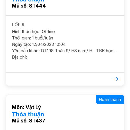
Mã số: ST444
LỚP 9
Hình thức học: Offline
Thời gian: 1 buổi/tuần
Ngày tạo: 12/04/2023 10:04
Yêu cầu khác: DT198 Toán 9/ HS nam/ HL TBK học lực 6-7đ, Mục tiêu lên 8+ GS nam nữ ok. có thể tách GS ĐC Phố Lãng Yên. Hai Bà Trưng
Địa chỉ:
Hoàn thành
Môn: Vật Lý
Thỏa thuận
Mã số: ST437