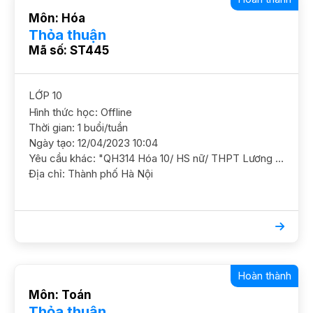
Môn: Hóa
Thỏa thuận
Mã số: ST445
LỚP 10
Hình thức học: Offline
Thời gian: 1 buổi/tuần
Ngày tạo: 12/04/2023 10:04
Yêu cầu khác: "QH314 Hóa 10/ HS nữ/ THPT Lương Thế Vinh/ HL TB Khá Cần học chắc cơ bản kiến thức Hóa 10, mục tiêu lâu dài theo khối A GS nữ. ĐC đường Phạm Văn Đồng (đối diện CV Hòa Bình)"
Địa chỉ: Thành phố Hà Nội
Hoàn thành
Môn: Toán
Thỏa thuận