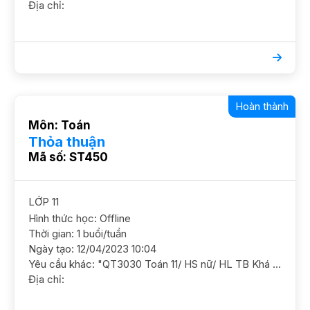
Địa chỉ:
Hoàn thành
Môn: Toán
Thỏa thuận
Mã số: ST450
LỚP 11
Hình thức học: Offline
Thời gian: 1 buổi/tuần
Ngày tạo: 12/04/2023 10:04
Yêu cầu khác: "QT3030 Toán 11/ HS nữ/ HL TB Khá Cần học ôn luyện nắm chắc kiến thức, nâng cao thêm GS nữ ĐC Xuân Thủy,Cầu Giấy (đối diện Sư Phạm) Học phí 200 - 220k/b/2h"
Địa chỉ: