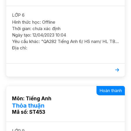
LỚP 6
Hình thức học: Offline
Thời gian: chưa xác định
Ngày tạo: 12/04/2023 10:04
Yêu cầu khác: "QA282 Tiếng Anh 6/ HS nam/ HL TB Cần nắm chắc kiến thức cơ bản và ôn luyện thêm YC GS nam nữ ok DC 52 Hàng Buồm Học phí 150-180"
Địa chỉ:
Hoàn thành
Môn: Tiếng Anh
Thỏa thuận
Mã số: ST453
LỚP 9