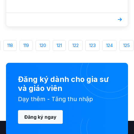
118
119
120
121
122
123
124
125
Đăng ký dành cho gia sư
và giáo viên
Dạy thêm - Tăng thu nhập
Đăng ký ngay