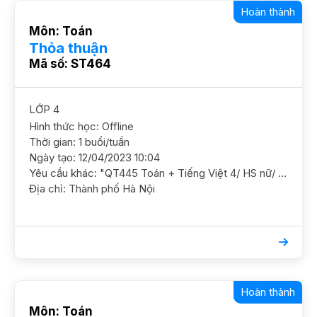
Hoàn thành
Môn: Toán
Thỏa thuận
Mã số: ST464
LỚP 4
Hình thức học: Offline
Thời gian: 1 buổi/tuần
Ngày tạo: 12/04/2023 10:04
Yêu cầu khác: "QT445 Toán + Tiếng Việt 4/ HS nữ/ TH Nghĩa Tân/ HL TB Khá CCần học chắc cơ bản và ôn luyện thêm, chủ yếu học Toán là chính GS nữ. Sư Phạm, giảng dạy dễ hiểu ĐC Hoàng Quốc Việt, Nghĩa Đô, Cầu Giấy (gần chợ Nghĩa Tân)"
Địa chỉ: Thành phố Hà Nội
Hoàn thành
Môn: Toán