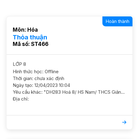
Hoàn thành
Môn: Hóa
Thỏa thuận
Mã số: ST466
LỚP 8
Hình thức học: Offline
Thời gian: chưa xác định
Ngày tạo: 12/04/2023 10:04
Yêu cầu khác: "DH283 Hoá 8/ HS Nam/ THCS Giảng Võ/ HL TB Khá Cần GS giúp ôn luyện nắm chắc kiến thức cơ bản ĐC Đê La Thành, Ngọc Khánh, Ba Đình GS nam nữ ok, YC có kinh nghiệm Lịch học Sáng t6 *1070 Đê La Thành"
Địa chỉ: