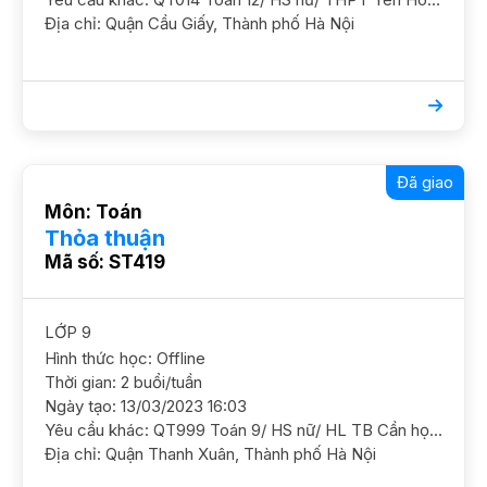
Địa chỉ: Quận Cầu Giấy, Thành phố Hà Nội
Đã giao
Môn: Toán
Thỏa thuận
Mã số: ST419
LỚP 9
Hình thức học: Offline
Thời gian: 2 buổi/tuần
Ngày tạo: 13/03/2023 16:03
Yêu cầu khác: QT999 Toán 9/ HS nữ/ HL TB Cần học cơ bản chắc kiến thức Toán và ôn luyện thêm GS nam. ĐC C13 ngõ 99 Định Công Hạ HS trống lịch tối T256 hoặc chiều T7, chiều CN
Địa chỉ: Quận Thanh Xuân, Thành phố Hà Nội