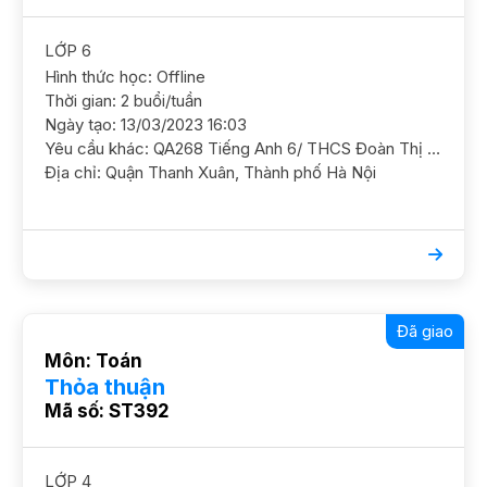
LỚP 6
Hình thức học: Offline
Thời gian: 2 buổi/tuần
Ngày tạo: 13/03/2023 16:03
Yêu cầu khác: QA268 Tiếng Anh 6/ THCS Đoàn Thị Điểm/ HS nữ/ HL TB HS đang yếu ngữ pháp, cần GS hỗ trợ luyện thêm GS nữ ( HS học giáo trình Discovery và giáo trình On Screen của trường) ĐC 31 Lê Văn Lương, P. Nhân Chính, Thanh Xuân Học phí 160k/b/1,5h
Địa chỉ: Quận Thanh Xuân, Thành phố Hà Nội
Đã giao
Môn: Toán
Thỏa thuận
Mã số: ST392
LỚP 4