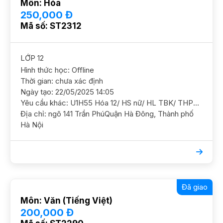
Môn: Hóa
250,000 Đ
Mã số: ST2312
LỚP 12
Hình thức học: Offline
Thời gian: chưa xác định
Ngày tạo: 22/05/2025 14:05
Yêu cầu khác: U1H55 Hóa 12/ HS nữ/ HL TBK/ THPT Đào Duy Từ Thi thử TN được 7,5. Cần củng cố ôn luyện thi TN THPT. Mục tiêu 8+ hoặc 9 HS đang học thêm Hóa với các thầy cô, GS hỗ trợ thêm GS nam nữ ok, có kinh nghiệm, đốc thúc được HS HS trống tối T2,7, chiều+tối CN
Địa chỉ: ngõ 141 Trần PhúQuận Hà Đông, Thành phố
Hà Nội
Đã giao
Môn: Văn (Tiếng Việt)
200,000 Đ