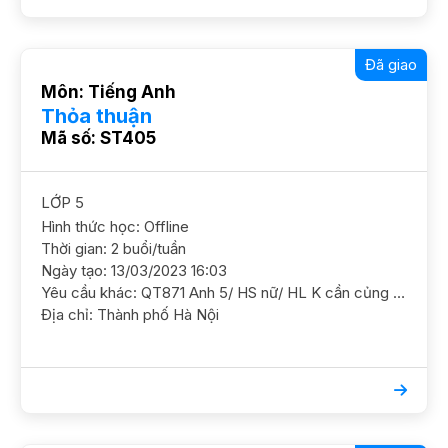
Đã giao
Môn: Tiếng Anh
Thỏa thuận
Mã số: ST405
LỚP 5
Hình thức học: Offline
Thời gian: 2 buổi/tuần
Ngày tạo: 13/03/2023 16:03
Yêu cầu khác: QT871 Anh 5/ HS nữ/ HL K cần củng cố thêm ngữ pháp và luyện các dạng bài thi Mục tiêu thi NTN, Ams, chuyên ngữ ĐC 136 Hồ Tùng Mậu. GS nữ, có kinh nghiệm
Địa chỉ: Thành phố Hà Nội