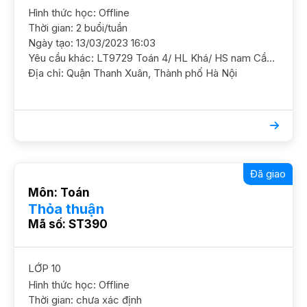
Hình thức học: Offline
Thời gian: 2 buổi/tuần
Ngày tạo: 13/03/2023 16:03
Yêu cầu khác: LT9729 Toán 4/ HL Khá/ HS nam Cần ôn luyện và nâng cao thêm, mục tiêu cấp 2 thi CLC YC GS nữ, cấp 3 chuyên Toán ĐC 83 Nguyễn Trãi (gần ĐH Hà Nội) Học phí 150 - 200
Địa chỉ: Quận Thanh Xuân, Thành phố Hà Nội
Đã giao
Môn: Toán
Thỏa thuận
Mã số: ST390
LỚP 10
Hình thức học: Offline
Thời gian: chưa xác định