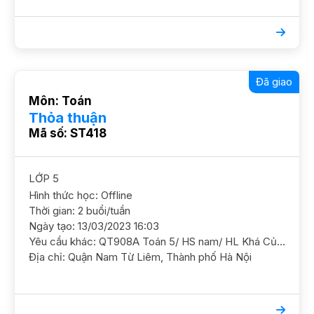
Đã giao
Môn: Toán
Thỏa thuận
Mã số: ST418
LỚP 5
Hình thức học: Offline
Thời gian: 2 buổi/tuần
Ngày tạo: 13/03/2023 16:03
Yêu cầu khác: QT908A Toán 5/ HS nam/ HL Khá Củng cố toán nâng cao và luyện đề thi CLC ĐC KĐT VIGLACERA Tây Mỗ, 272 Hữu Hưng, Đại Mỗ, Nam Từ Liêm Học 2h chiều tối thứ 4 (6h-9h), chiều tối thứ 7 hoặc CN (8-10H) GS nam nữ ok
Địa chỉ: Quận Nam Từ Liêm, Thành phố Hà Nội