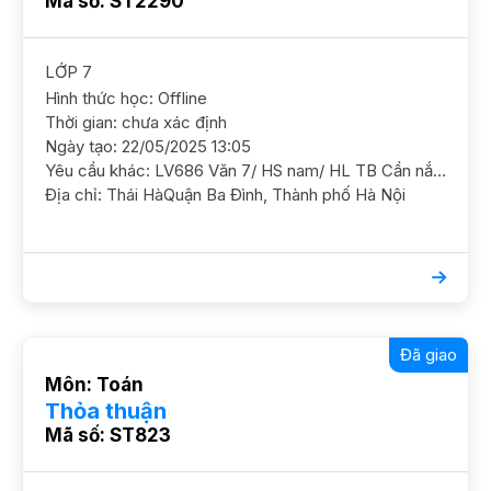
Mã số: ST2290
LỚP 7
Hình thức học: Offline
Thời gian: chưa xác định
Ngày tạo: 22/05/2025 13:05
Yêu cầu khác: LV686 Văn 7/ HS nam/ HL TB Cần nắm chắc kiến thức cơ bản và ôn luyện thêm GS nữ . Lịch trống sáng t3.t5
Địa chỉ: Thái HàQuận Ba Đình, Thành phố Hà Nội
Đã giao
Môn: Toán
Thỏa thuận
Mã số: ST823