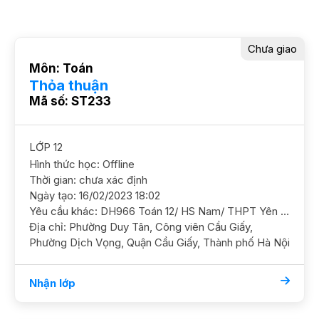
Chưa giao
Môn: Toán
Thỏa thuận
Mã số: ST233
LỚP 12
Hình thức học: Offline
Thời gian: chưa xác định
Ngày tạo: 16/02/2023 18:02
Yêu cầu khác: DH966 Toán 12/ HS Nam/ THPT Yên Hòa/ HL KHá Cần GS ôn luyện cấp tốc thi ĐGNL vào tháng 3 Dạy tại nhà gần Công viên Cầu Giấy GS nam nữ ok. HS rảnh chiều 4,5,6, cả ngày T7,CN, tối t2,t4 Học phí 180 - 250k/2h
Địa chỉ: Phường Duy Tân, Công viên Cầu Giấy,
Phường Dịch Vọng, Quận Cầu Giấy, Thành phố Hà Nội
Nhận lớp