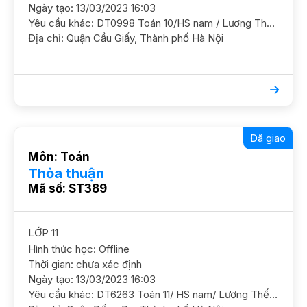
Ngày tạo: 13/03/2023 16:03
Yêu cầu khác: DT0998 Toán 10/HS nam / Lương Thế Vinh/ HL Khá Cần GS ôn luyện chắc kiến thức và nâng cao dần GS nam nữ ok, nghiêm khắc. ĐC Hoàng Quốc Việt Học phí 180 - 220k/2h
Địa chỉ: Quận Cầu Giấy, Thành phố Hà Nội
Đã giao
Môn: Toán
Thỏa thuận
Mã số: ST389
LỚP 11
Hình thức học: Offline
Thời gian: chưa xác định
Ngày tạo: 13/03/2023 16:03
Yêu cầu khác: DT6263 Toán 11/ HS nam/ Lương Thế Vinh/ HL K Cần GS ôn luyện chắc kiến thức ôn thi ĐH Mục tiêu ĐH Bách khoa ĐC Láng Hạ, Đống Đa GS nam nữ ok