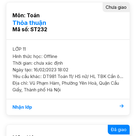
Chưa giao
Môn: Toán
Thỏa thuận
Mã số: ST232
LỚP 11
Hình thức học: Offline
Thời gian: chưa xác định
Ngày tạo: 16/02/2023 18:02
Yêu cầu khác: DT981 Toán 11/ HS nữ/ HL TBK Cần ôn luyện chắc cơ bản và nâng cao dần GS NỮ, PH thích SP ĐC Vũ Phạm Hàm, Yên Hòa, Cầu Giấy
Địa chỉ: Vũ Phạm Hàm, Phường Yên Hoà, Quận Cầu
Giấy, Thành phố Hà Nội
Nhận lớp
Đã giao