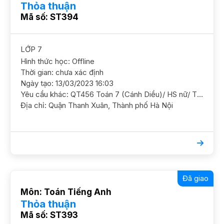
Thỏa thuận
Mã số: ST394
LỚP 7
Hình thức học: Offline
Thời gian: chưa xác định
Ngày tạo: 13/03/2023 16:03
Yêu cầu khác: QT456 Toán 7 (Cánh Diều)/ HS nữ/ THCS Nguyễn Trường Tộ/ Cần học chắc cơ bản và ôn luyện kiến thức GS nữ, ĐC Định Công Thượng (gần cầu Lủ) Học phí 160 - 180k/b/2h
Địa chỉ: Quận Thanh Xuân, Thành phố Hà Nội
Đã giao
Môn: Toán Tiếng Anh
Thỏa thuận
Mã số: ST393