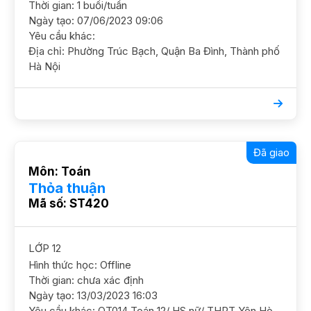
Thời gian: 1 buổi/tuần
Ngày tạo: 07/06/2023 09:06
Yêu cầu khác:
Địa chỉ: Phường Trúc Bạch, Quận Ba Đình, Thành phố
Hà Nội
Đã giao
Môn: Toán
Thỏa thuận
Mã số: ST420
LỚP 12
Hình thức học: Offline
Thời gian: chưa xác định
Ngày tạo: 13/03/2023 16:03
Yêu cầu khác: QT014 Toán 12/ HS nữ/ THPT Yên Hòa/ HK TB Cần nắm chắc kiến thức cơ bản, nâng cao thêm, luyện đề GS nữ. ĐC Ngõ 61 Yên Hòa, Cầu Giấy Học phí 220k - 280k/b/2h