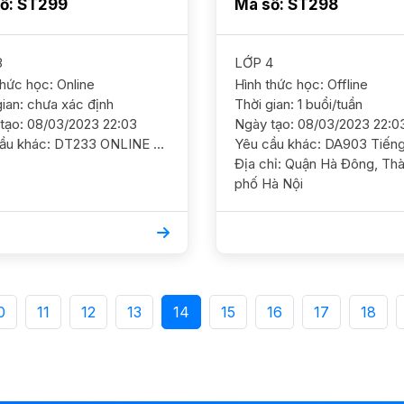
ố: ST299
Mã số: ST298
8
LỚP 4
thức học: Online
Hình thức học: Offline
gian: chưa xác định
Thời gian: 1 buổi/tuần
tạo: 08/03/2023 22:03
Ngày tạo: 08/03/2023 22:0
Yêu cầu khác: DT233 ONLINE - HS ở Đông Anh Toán 8/ HS nam/ HL khá Cần ôn luyện nắm chắc kiến thức và học nâng cao thêm YC GS nam, có kinh nghiệm. 1 Buổi/ tuần Ra tết học
Địa chỉ: Quận Hà Đông, Thành
phố Hà Nội
0
11
12
13
14
15
16
17
18