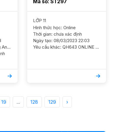
Mã số: ST297
LỚP 11
Hình thức học: Online
Thời gian: chưa xác định
3
Ngày tạo: 08/03/2023 22:03
Yêu cầu khác: DA903 Tiếng Anh 4/ HS nữ/ trường công ở Hà Đông Cần bổ trợ ngữ pháp và giao tiếp Dạy tại nhà ĐC đường tô hiệu, hà đông (gần mê linh plaza) YC GS nữ Học phsi 150-170
Yêu cầu khác: QH643 ONLINE - HS ở Thanh Xuân Hóa 11/ HS nữ/ THPT Khương Đình Cần ôn luyện chắc cơ bản và nâng cao thêm để con tốt kiến thức thi tốt nghiệp Mục tiêu 8+ Học phí 150k/b/2h ĐC Khương Đình, Thanh Xuân
19
...
128
129
›