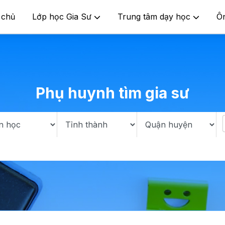
 chủ
Lớp học Gia Sư
Trung tâm dạy học
Ô
Phụ huynh tìm gia sư