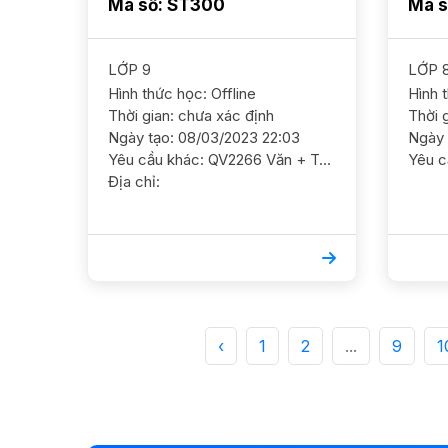
Mã số: ST300
Mã s
LỚP 9
LỚP 
Hình thức học: Offline
Hình 
Thời gian: chưa xác định
Thời 
Ngày tạo: 08/03/2023 22:03
Ngày 
Yêu cầu khác: QV2266 Văn + TA 9/ HS nam/ HL Khá Cần GS ôn luyện chắc kiến thức và nâng cao thêm Dạy tại nhà ĐC ngõ 63 Nguyễn An Ninh, phường Tương Mai, quận Hoàng Mai YC GS nam nữ ok, ưu tiên nam Học phí 180-220 *Số 9K21
Địa chỉ:
‹
1
2
...
9
1