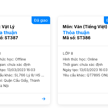
Đã giao
 Vật Lý
Môn: Văn (Tiếng Việt)
a thuận
Thỏa thuận
ố: ST387
Mã số: ST386
8
LỚP 8
thức học: Offline
Hình thức học: Online
gian: chưa xác định
Thời gian: chưa xác định
tạo: 13/03/2023 16:03
Ngày tạo: 13/03/2023 16:03
Yêu cầu khác: SL766 Lý 8/ HS nữ/ HL TB Cần học chắc cơ bản và ôn luyện thêm nắm vững kiến thức trong kỳ 2 GS NỮ. ĐC ngách 381/60 Nguyễn Khang, Yên Hòa, Cầu Giấy
ấy, Thành
à Nội