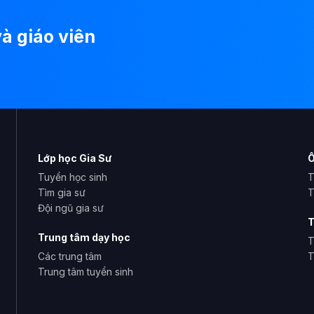
à giáo viên
Lớp học Gia Sư
Ô
Tuyển học sinh
T
Tìm gia sư
T
Đội ngũ gia sư
T
Trung tâm dạy học
T
Các trung tâm
T
Trung tâm tuyển sinh