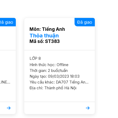
Đã giao
Đã giao
Môn: Tiếng Anh
Thỏa thuận
Mã số: ST383
LỚP 8
Hình thức học: Offline
Thời gian: 2 buổi/tuần
Ngày tạo: 09/03/2023 18:03
Yêu cầu khác: QT7895 ONLINE - HS ở Quốc Oai Văn 8/ HS nam / HL Khá Cần GS ôn luyện chắc kiến thức cơ bản và nâng cao thêm YC GS nam nữ ok
Yêu cầu khác: DA707 Tiếng Anh 4 / HS nam/ TH Đoàn Thị Điểm/ HL TB Tiếng Anh 8/ HS nữ/ THCS Ams/ HL Khá Cần ôn luyện thêm ngữ pháp, chắc kiến thức 1GS dạy cả 2 HS GS nữ. ĐC đối diện Keangnam Phạm Hùng
Địa chỉ: Thành phố Hà Nội