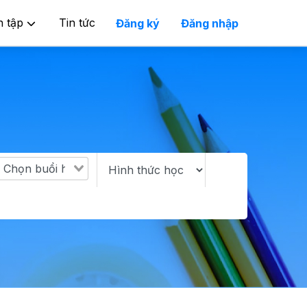
n tập
Tin tức
Đăng ký
Đăng nhập