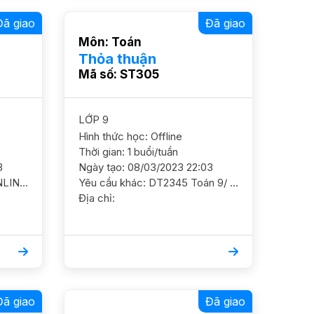
Đã giao
Đã giao
Môn: Toán
Thỏa thuận
Mã số: ST305
LỚP 9
Hình thức học: Offline
Thời gian: 1 buổi/tuần
3
Ngày tạo: 08/03/2023 22:03
Yêu cầu khác: QV9288 - ONLINE Văn 9/ HS nam/ HL TBK HS thi chuyên toán, cần luyện cách viết văn YC GS nam nữ ok
Yêu cầu khác: DT2345 Toán 9/ HS nữ/ HL Khá HS đạt 7+ Cần nắm chắc kiến thức và ôn luyện thêm Mục tiêu 8 - 9 điểm YC GS nam nữ ok DC Kim Mã, Ba Đình Học phí 180-220 Học t7, CN
Địa chỉ:
Đã giao
Đã giao