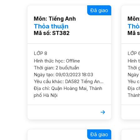
Đã giao
Môn: Tiếng Anh
Môn:
Thỏa thuận
Thỏ
Mã số: ST382
Mã s
LỚP 8
LỚP 
Hình thức học: Offline
Hình 
Thời gian: 2 buổi/tuần
Thời g
Ngày tạo: 09/03/2023 18:03
Ngày 
Yêu cầu khác: DA582 Tiếng Anh 8/ HS nam/ Tân Định/ HL Khá Cần GS ôn luyện nâng cao thêm, mục tiêu thi HSG cấp Quận GS nam ĐC 19/29 Đường Giáp Bát, P Giáp Bát, Hoàng Mai Học phí 200-250
Địa chỉ: Quận Hoàng Mai, Thành
Địa chỉ: Quận Nam 
phố Hà Nội
Thành
Đã giao