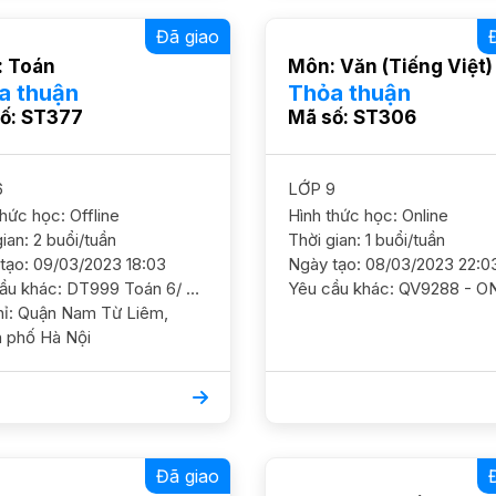
Đã giao
 Toán
Môn: Văn (Tiếng Việt)
a thuận
Thỏa thuận
ố: ST377
Mã số: ST306
6
LỚP 9
thức học: Offline
Hình thức học: Online
ian: 2 buổi/tuần
Thời gian: 1 buổi/tuần
tạo: 09/03/2023 18:03
Ngày tạo: 08/03/2023 22:0
Yêu cầu khác: DT999 Toán 6/ HS nữ/ Xuân Phương/ HL TB cần ôn luyện chắc kiến thức cơ bản theo ct SGK của bộ GS nam nữ ok. Sư Phạm ĐC sau trường cấp 3 Xuân Phương, Nam Từ Liêm Học phí 150-170
Từ Liêm,
 phố Hà Nội
Đã giao