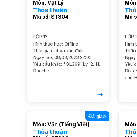
Môn: Vật Lý
Môn:
Thỏa thuận
Thỏ
Mã số: ST304
Mã s
LỚP 12
LỚP 1
Hình thức học: Offline
Hình 
Thời gian: chưa xác định
Thời 
Ngày tạo: 08/03/2023 22:03
Ngày 
Yêu cầu khác: "QL3691 Lý 12/ HS nam/ HL Khá Cần GS giúp ôn luyện, củng cố, nắm chắc kiến thức và ôn luyện thi ĐH Dạy tại nhà ĐC Hàng Da, Hoàn Kiếm YC GS nam nữ ok, có kn HS học sáng, chiều rảnh học từ 14h30 trở đi
Địa chỉ:
Địa chỉ: Quận Cầu Gi
phố H
Đã giao
Môn: Văn (Tiếng Việt)
Môn:
Thỏa thuận
Thỏ