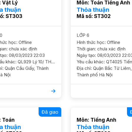
 Vật Lý
Môn: Toán Tiếng Anh
a thuận
Thỏa thuận
ố: ST303
Mã số: ST302
0
LỚP 6
thức học: Offline
Hình thức học: Offline
gian: chưa xác định
Thời gian: chưa xác định
tạo: 08/03/2023 22:03
Ngày tạo: 08/03/2023 22:0
Yêu cầu khác: QL929 Lý 10/ THPT MC/ HS nam/ HL TB Cần học chắc cơ bản và ôn luyện Lý, ko yêu cầu cao ĐC Nguyễn Chánh, Cầu Giấy HS trống các buổi chiều trong tuần. HS muốn học 2-3 buổi trước khi nghỉ tết GS nữ. Học phí 160 - 180k/b/2h
ấy, Thành
Địa chỉ: Quận Bắc Từ Liêm,
à Nội
Thành phố Hà Nội
Đã giao
 Toán
Môn: Tiếng Anh
a thuận
Thỏa thuận