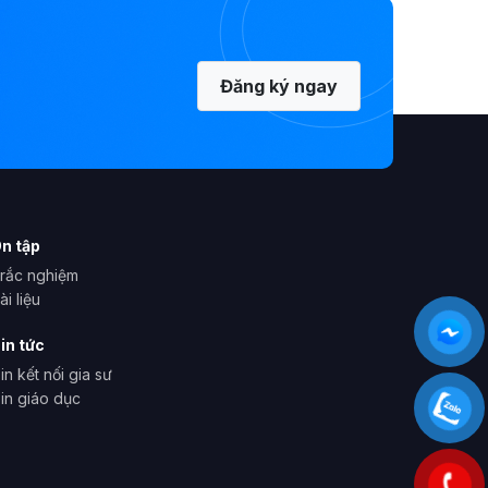
Đăng ký ngay
n tập
rắc nghiệm
ài liệu
in tức
in kết nối gia sư
in giáo dục