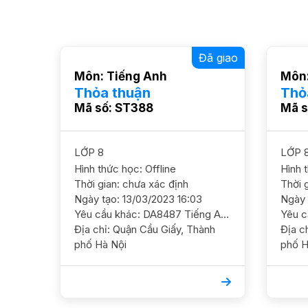
Đã giao
Môn: Tiếng Anh
Môn:
Thỏa thuận
Thỏ
Mã số: ST388
Mã s
LỚP 8
LỚP 
Hình thức học: Offline
Hình 
Thời gian: chưa xác định
Thời 
Ngày tạo: 13/03/2023 16:03
Ngày 
Yêu cầu khác: DA8487 Tiếng Anh 8/ HS nam/ HL TBk Điểm số k ổn định. Cần ôn luyện chắc kiến thức cơ bản và nâng cao dần mục tiêu 7-8 ĐC Phùng Chí Kiên, Cầu Giấy GS NỮ 180 -200
Địa chỉ: Quận Cầu Giấy, Thành
Địa chỉ: Quận Cầu Gi
phố Hà Nội
phố H