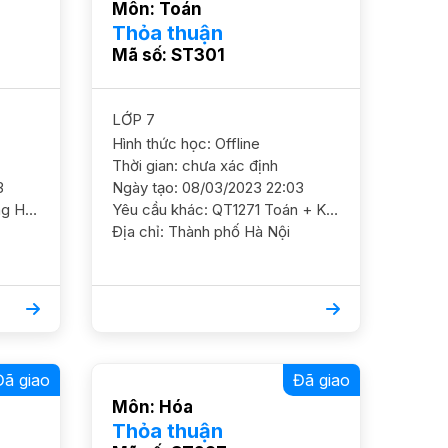
Môn: Toán
Thỏa thuận
Mã số: ST301
LỚP 7
Hình thức học: Offline
Thời gian: chưa xác định
3
Ngày tạo: 08/03/2023 22:03
Yêu cầu khác: QT4025 Tiếng Hàn+ toán + anh 6/ HS nữ/ THCS Cầu Diễn/ HS mới bắt đầu học Cần GS ôn luyện chắc kiến thức cơ bản Dạy tại nhà ĐC Chung cư The Zei, số 8 Lê Đức Thọ YC GS nữ
Yêu cầu khác: QT1271 Toán + Khoa Học ( Lý Hóa )7/ HS nam/ HL TB Cần GS ôn luyện chắc kiến thức cơ bản và nâng cao thêm Dạy tại ĐC 23 Bà triệu YC GS nam
Địa chỉ: Thành phố Hà Nội
Đã giao
Đã giao
Môn: Hóa
Thỏa thuận