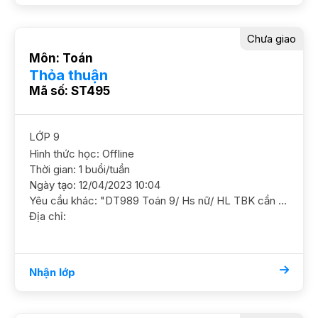
Chưa giao
Môn: Toán
Thỏa thuận
Mã số: ST495
LỚP 9
Hình thức học: Offline
Thời gian: 1 buổi/tuần
Ngày tạo: 12/04/2023 10:04
Yêu cầu khác: "DT989 Toán 9/ Hs nữ/ HL TBK cần nắm chắc kiến thức, ôn luyện thêm. Mục tiêu c3 công lập YC GS nữ DC Văn Quán, Hà Đông Học phí 180-200"
Địa chỉ:
Nhận lớp