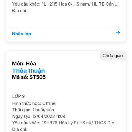
Yêu cầu khác: "LH2115 Hoá 8/ HS nam/ HL TB Cần nắm chắc kiến thức cơ bản YC GS nam nữ ok DC 43 Lê Văn Lương"
Địa chỉ:
Nhận lớp
Chưa giao
Môn: Hóa
Thỏa thuận
Mã số: ST505
LỚP 9
Hình thức học: Offline
Thời gian: 1 buổi/tuần
Ngày tạo: 12/04/2023 11:04
Yêu cầu khác: "SH876 Hóa Lý 9/ HS nữ/ THCS Dịch Vọng Hậu/ HL TB Mục tiêu ôn lại kiến thức trước mắt để thi học kỳ 2, nếu môn thi thứ 4 là 1 trong 2 môn sẽ tiếp tục ôn vào 10 GS NỮ. ĐC ngõ 342 Hồ Tùng Mậu, Bắc Từ Liêm "
Địa chỉ: