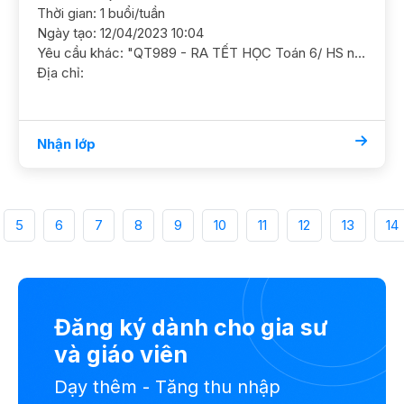
Thời gian: 1 buổi/tuần
Ngày tạo: 12/04/2023 10:04
Yêu cầu khác: "QT989 - RA TẾT HỌC Toán 6/ HS nam/ HL TB Cần học cơ bản, ko yêu cầu cao. HS bị tăng động giảm chú ý, ngoan nhưng học chậm, phải dạy nhiều lần mới nhớ Cần GS kiên nhẫn, có kinh nghiệm dạy các em đặc biệt GS nam nữ ok. ĐC Thổ Quan, Đống Đa Học phí 200k/buổi (học 1,5h)"
Địa chỉ:
Nhận lớp
5
6
7
8
9
10
11
12
13
14
Đăng ký dành cho gia sư
và giáo viên
Dạy thêm - Tăng thu nhập