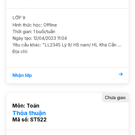
LỚP 9
Hình thức học: Offline
Thời gian: 1 buổi/tuần
Ngày tạo: 12/04/2023 11:04
Yêu cầu khác: "LL2345 Lý 9/ HS nam/ HL Khá Cần nắm chắc kiến thức và ôn luyện thêm Mục tiêu thi chuyên Lý YC GS nam nữ ok DC Trung Hòa, Nhân Chính Học các buổi chiều trừ t4"
Địa chỉ:
Nhận lớp
Chưa giao
Môn: Toán
Thỏa thuận
Mã số: ST522