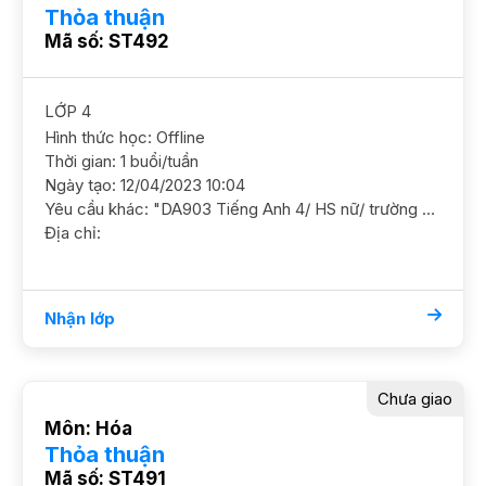
Thỏa thuận
Mã số: ST492
LỚP 4
Hình thức học: Offline
Thời gian: 1 buổi/tuần
Ngày tạo: 12/04/2023 10:04
Yêu cầu khác: "DA903 Tiếng Anh 4/ HS nữ/ trường công ở Hà Đông Cần bổ trợ ngữ pháp và giao tiếp Dạy tại nhà ĐC đường tô hiệu, hà đông (gần mê linh plaza) YC GS nữ Học phsi 150-170"
Địa chỉ:
Nhận lớp
Chưa giao
Môn: Hóa
Thỏa thuận
Mã số: ST491