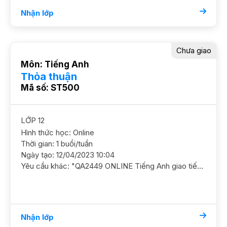
Nhận lớp
Chưa giao
Môn: Tiếng Anh
Thỏa thuận
Mã số: ST500
LỚP 12
Hình thức học: Online
Thời gian: 1 buổi/tuần
Ngày tạo: 12/04/2023 10:04
Yêu cầu khác: "QA2449 ONLINE Tiếng Anh giao tiếp/ / HL Khá Cần GS ôn luyện chắc kiến thức ngữ pháp và ôn luyện giao tiếp Chú trọng phát âm nghe nói GS nam nữ ok"
Nhận lớp