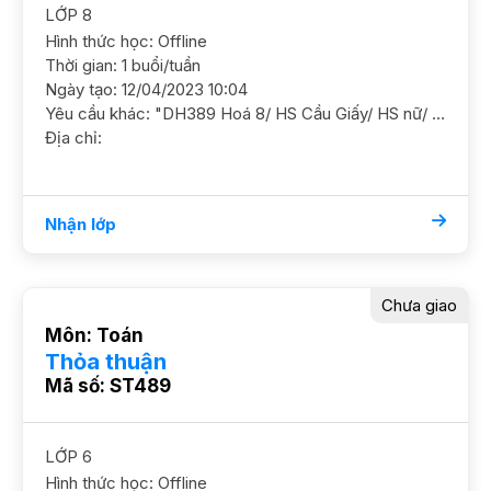
LỚP 8
Hình thức học: Offline
Thời gian: 1 buổi/tuần
Ngày tạo: 12/04/2023 10:04
Yêu cầu khác: "DH389 Hoá 8/ HS Cầu Giấy/ HS nữ/ HL K Cần nắm chắc kiến thức cơ bản và ôn luyện thêm YC GS nữ DC Hàm Nghi- Mỹ Đình"
Địa chỉ:
Nhận lớp
Chưa giao
Môn: Toán
Thỏa thuận
Mã số: ST489
LỚP 6
Hình thức học: Offline