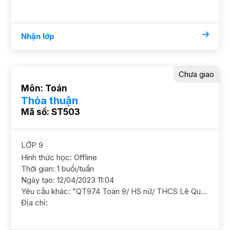
Nhận lớp
Chưa giao
Môn: Toán
Thỏa thuận
Mã số: ST503
LỚP 9
Hình thức học: Offline
Thời gian: 1 buổi/tuần
Ngày tạo: 12/04/2023 11:04
Yêu cầu khác: "QT974 Toán 9/ HS nữ/ THCS Lê Quý Đôn/ HL TB Khá HS yếu hình, chưa có kỹ năng làm bài nhanh, cần ôn luyện tốt cơ bản và luyện đề thi cấp 3, GS NỮ, ĐC Vinhomes Gardenia, Hàm Nghi, Cầu Diễn Học phí 200k/b/2h"
Địa chỉ: