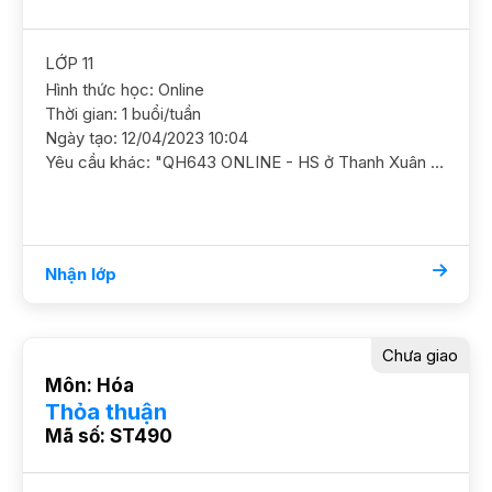
LỚP 11
Hình thức học: Online
Thời gian: 1 buổi/tuần
Ngày tạo: 12/04/2023 10:04
Yêu cầu khác: "QH643 ONLINE - HS ở Thanh Xuân Hóa 11/ HS nữ/ THPT Khương Đình Cần ôn luyện chắc cơ bản và nâng cao thêm để con tốt kiến thức thi tốt nghiệp Mục tiêu 8+ Học phí 150k/b/2h ĐC Khương Đình, Thanh Xuân"
Nhận lớp
Chưa giao
Môn: Hóa
Thỏa thuận
Mã số: ST490