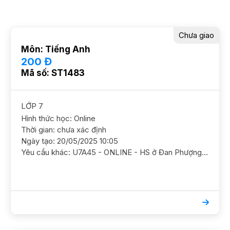
Chưa giao
Môn: Tiếng Anh
200 Đ
Mã số: ST1483
LỚP 7
Hình thức học: Online
Thời gian: chưa xác định
Ngày tạo: 20/05/2025 10:05
Yêu cầu khác: U7A45 - ONLINE - HS ở Đan Phượng Tiếng Anh 7/ HS nữ/ Vins/ HL TBK HS đang ở mức 6.9. HS hơi nhát Cần GS kèm chắc kiến thức theo chương trình ở lớp, ôn luyện nâng cao dần để nâng cao điểm số GS NỮ. YC có kn Dự kiến học 3b/tuần sau đó học 2b/tuần Lịch trống các buổi tối từ 7h hoặc 7h30 (T2 đến T6) và chiều T7