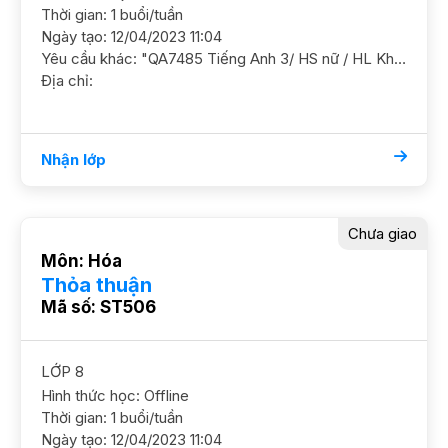
Thời gian: 1 buổi/tuần
Ngày tạo: 12/04/2023 11:04
Yêu cầu khác: "QA7485 Tiếng Anh 3/ HS nữ / HL Khá Cần GS ôn luyện chắc kiến thức trên lớp và luyện bài thêm Dạy tại ĐC Sunshine Garden gần Times City YC GS nữ Học t7, CN học 1.5h"
Địa chỉ:
Nhận lớp
Chưa giao
Môn: Hóa
Thỏa thuận
Mã số: ST506
LỚP 8
Hình thức học: Offline
Thời gian: 1 buổi/tuần
Ngày tạo: 12/04/2023 11:04