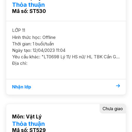
Thỏa thuận
Mã số: ST530
LỚP 11
Hình thức học: Offline
Thời gian: 1 buổi/tuần
Ngày tạo: 12/04/2023 11:04
Yêu cầu khác: "LT0698 Lý 11/ HS nữ/ HL TBK Cần GS củng cố kiến thức và nâng cao thêm ĐC Lê Văn Lương, p.Nhân Chính, Thanh Xuân YC GS nam nữ ok"
Địa chỉ:
Nhận lớp
Chưa giao
Môn: Vật Lý
Thỏa thuận
Mã số: ST529