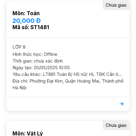
Chưa giao
Môn: Toán
20,000 Đ
Mã số: ST1481
LỚP 8
Hình thức học: Offline
Thời gian: chưa xác định
Ngày tạo: 20/05/2025 10:05
Yêu cầu khác: LT881 Toán 8/ HS nữ/ HL TBK Cần ôn chắc kiến thức và ôn luyện thêm, định hướng thi công lập YC GS nữ DC Chung cư A15, Đại Kim, Hoàng Mai Lịch trống chiều t3, 4, 5; Tối 3, 4 Học phí 200-220( ưu tiên lịch chiều)
Địa chỉ: Phường Đại Kim, Quận Hoàng Mai, Thành phố
Hà Nội
Chưa giao
Môn: Vật Lý