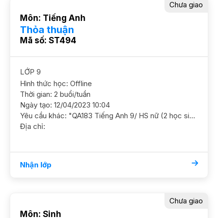
Chưa giao
Môn: Tiếng Anh
Thỏa thuận
Mã số: ST494
LỚP 9
Hình thức học: Offline
Thời gian: 2 buổi/tuần
Ngày tạo: 12/04/2023 10:04
Yêu cầu khác: "QA183 Tiếng Anh 9/ HS nữ (2 học sinh)/ HL Khá Cần bổ túc thêm TA, học ôn luyện thêm ngữ pháp, các dạng đề ôn thi cấp 3 đề Sở ĐC Thành Công, Láng Hạ GS nữ Chiều T2 từ 2h-4h"
Địa chỉ:
Nhận lớp
Chưa giao
Môn: Sinh