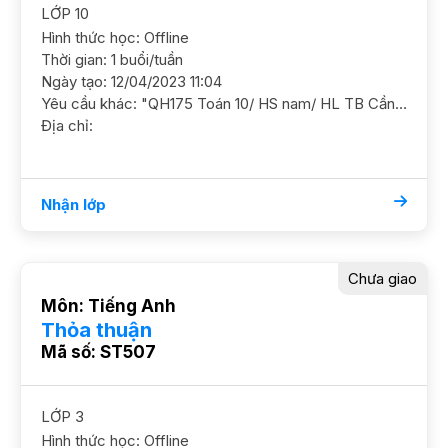
LỚP 10
Hình thức học: Offline
Thời gian: 1 buổi/tuần
Ngày tạo: 12/04/2023 11:04
Yêu cầu khác: "QH175 Toán 10/ HS nam/ HL TB Cần nắm chắc kiến thức cơ bản Mục tiêu 8+ GS nam. ĐC Ngõ Lệnh Cư, Khâm Thiên"
Địa chỉ:
Nhận lớp
Chưa giao
Môn: Tiếng Anh
Thỏa thuận
Mã số: ST507
LỚP 3
Hình thức học: Offline