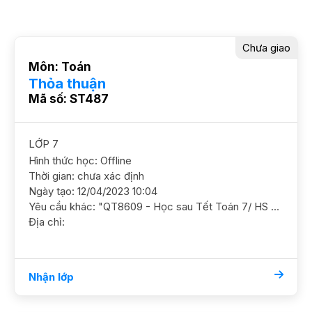
Chưa giao
Môn: Toán
Thỏa thuận
Mã số: ST487
LỚP 7
Hình thức học: Offline
Thời gian: chưa xác định
Ngày tạo: 12/04/2023 10:04
Yêu cầu khác: "QT8609 - Học sau Tết Toán 7/ HS nam / HL KháDạy tại nhà Trường Chinh, Đống Đa YC GS nam nữ ok"
Địa chỉ:
Nhận lớp