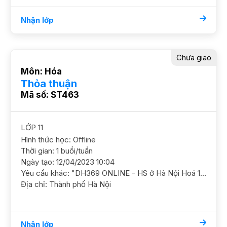
Nhận lớp
Chưa giao
Môn: Hóa
Thỏa thuận
Mã số: ST463
LỚP 11
Hình thức học: Offline
Thời gian: 1 buổi/tuần
Ngày tạo: 12/04/2023 10:04
Yêu cầu khác: "DH369 ONLINE - HS ở Hà Nội Hoá 11/ HS nam/ HL TB Cần nắm chắc kiến thức cơ bản GS nam. HS trống sáng Thứ 4 * Văn Quán, Hà Đông"
Địa chỉ: Thành phố Hà Nội
Nhận lớp