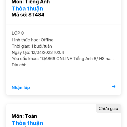
Môn: Tiếng Anh
Thỏa thuận
Mã số: ST484
LỚP 8
Hình thức học: Offline
Thời gian: 1 buổi/tuần
Ngày tạo: 12/04/2023 10:04
Yêu cầu khác: "QA866 ONLINE Tiếng Anh 8/ HS nam/ HL TB Cần học tốt ngữ pháp và ôn luyện thêm, ko yêu cầu cao GS nữ, muốn học thử 1b vào tối Thứ 2 ngày 9/1"
Địa chỉ:
Nhận lớp
Chưa giao
Môn: Toán
Thỏa thuận