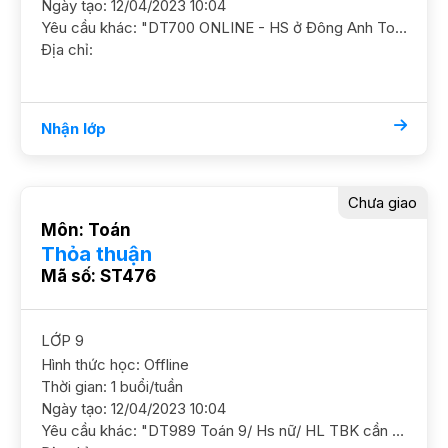
Ngày tạo: 12/04/2023 10:04
Yêu cầu khác: "DT700 ONLINE - HS ở Đông Anh Toán 10/ HL Khá/ HS nữ Cần học chắc kiến thức cơ bản và ôn luyện thêm GS nữ"
Địa chỉ:
Nhận lớp
Chưa giao
Môn: Toán
Thỏa thuận
Mã số: ST476
LỚP 9
Hình thức học: Offline
Thời gian: 1 buổi/tuần
Ngày tạo: 12/04/2023 10:04
Yêu cầu khác: "DT989 Toán 9/ Hs nữ/ HL TBK cần nắm chắc kiến thức, ôn luyện thêm. Mục tiêu c3 công lập YC GS nữ DC Văn Quán, Hà Đông Học phí 180-200"