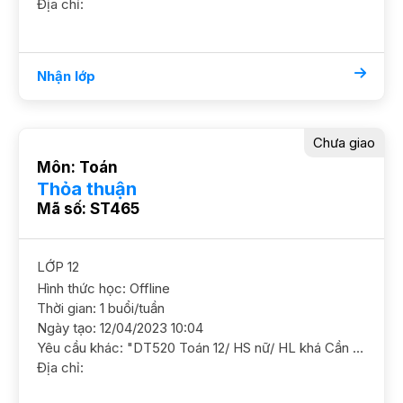
Địa chỉ:
Nhận lớp
Chưa giao
Môn: Toán
Thỏa thuận
Mã số: ST465
LỚP 12
Hình thức học: Offline
Thời gian: 1 buổi/tuần
Ngày tạo: 12/04/2023 10:04
Yêu cầu khác: "DT520 Toán 12/ HS nữ/ HL khá Cần GS ôn luyện để chắc kiến thức,mục tiêu 8 Toán GS nữ. ĐC Keangnam, Phạm Hùng Học phí 180-220"
Địa chỉ: