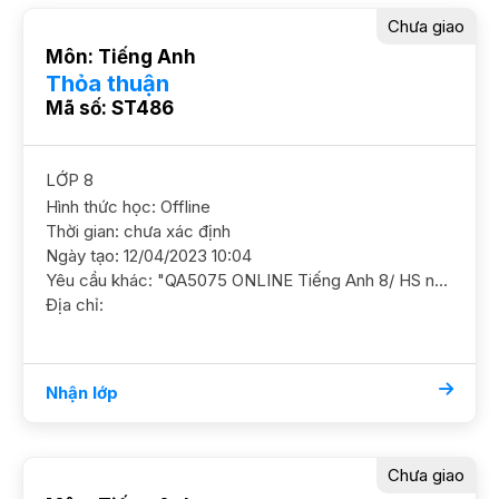
Chưa giao
Môn: Tiếng Anh
Thỏa thuận
Mã số: ST486
LỚP 8
Hình thức học: Offline
Thời gian: chưa xác định
Ngày tạo: 12/04/2023 10:04
Yêu cầu khác: "QA5075 ONLINE Tiếng Anh 8/ HS nam/ HL Khá/ THCS Nam Từ Liêm Cần GS ôn luyện chắc kiến thức ngữ pháp và rèn các kỹ năng YC GS nam nữ ok, YC NN, SP"
Địa chỉ:
Nhận lớp
Chưa giao