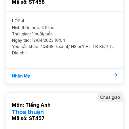
Mã số: ST458
LỚP 4
Hình thức học: Offline
Thời gian: 1 buổi/tuần
Ngày tạo: 12/04/2023 10:04
Yêu cầu khác: "Q468 Toán 4/ HS nữ/ HL TB Khá/ TH Quang Trung GS nữ. ĐC ngõ chợ Khâm Thiên, Đống Đa"
Địa chỉ:
Nhận lớp
Chưa giao
Môn: Tiếng Anh
Thỏa thuận
Mã số: ST457