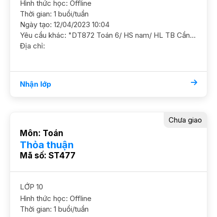
Hình thức học: Offline
Thời gian: 1 buổi/tuần
Ngày tạo: 12/04/2023 10:04
Yêu cầu khác: "DT872 Toán 6/ HS nam/ HL TB Cần GS ôn luyện chắc cơ bản và nâng cao dần, GS truyền cm hứng học tập YC GS NAM ĐC Nguyễn Chí Thanh Học phí 150-160/2"
Địa chỉ:
Nhận lớp
Chưa giao
Môn: Toán
Thỏa thuận
Mã số: ST477
LỚP 10
Hình thức học: Offline
Thời gian: 1 buổi/tuần