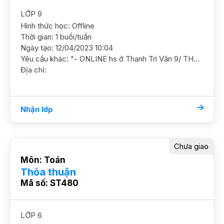
LỚP 9
Hình thức học: Offline
Thời gian: 1 buổi/tuần
Ngày tạo: 12/04/2023 10:04
Yêu cầu khác: "- ONLINE hs ở Thanh Trì Văn 9/ THCS Ngô Sĩ Liên HS làm được 7đ Cần ôn luyện nắm chắc kiến thức và nâng cao thêm "
Địa chỉ:
Nhận lớp
Chưa giao
Môn: Toán
Thỏa thuận
Mã số: ST480
LỚP 6