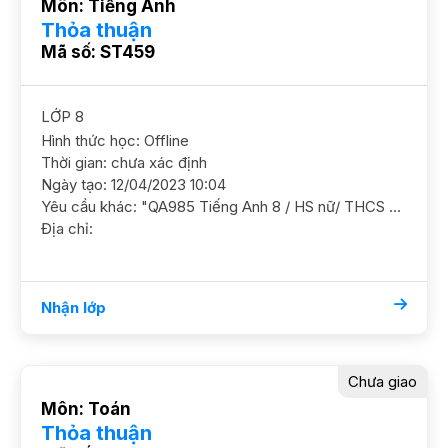
Môn: Tiếng Anh
Thỏa thuận
Mã số: ST459
LỚP 8
Hình thức học: Offline
Thời gian: chưa xác định
Ngày tạo: 12/04/2023 10:04
Yêu cầu khác: "QA985 Tiếng Anh 8 / HS nữ/ THCS Đoàn Thị Điểm/ Đang học cuối B1, đầu B2, HS chỉ học ở trường ko đi học thêm, điểm trên lớp đang khoảng 7-7,5. Cần ôn luyện t hêm ngữ pháp, mục tiêu duy trì điểm trên lớp 8-9 GS nữ. ĐC Vũ Tông Phan- Thanh Xuân Dự kiến học 1b/tuần (có thể tăng thêm). Mong muốn GS dạy được lâu dài"
Địa chỉ:
Nhận lớp
Chưa giao
Môn: Toán
Thỏa thuận