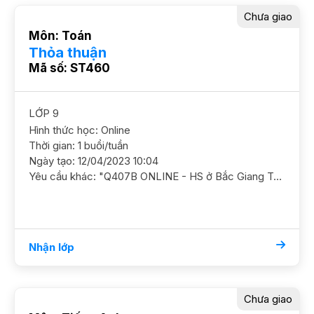
Chưa giao
Môn: Toán
Thỏa thuận
Mã số: ST460
LỚP 9
Hình thức học: Online
Thời gian: 1 buổi/tuần
Ngày tạo: 12/04/2023 10:04
Yêu cầu khác: "Q407B ONLINE - HS ở Bắc Giang Toán 9/ HS nam/ HL Khá Giỏi HS đang đạt 9đ Cần GS ôn kiến thức nâng cao và luyện đề thêm Mục tiêu Chuyên Toán YC GS nam nữ ok, yc có kn"
Nhận lớp
Chưa giao