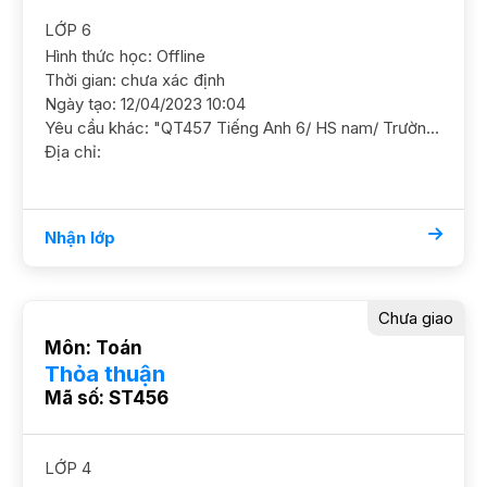
LỚP 6
Hình thức học: Offline
Thời gian: chưa xác định
Ngày tạo: 12/04/2023 10:04
Yêu cầu khác: "QT457 Tiếng Anh 6/ HS nam/ Trường công/ HL TB Khá Cần học chắc ngữ pháp cơ bản và ôn luyện thêm ĐC 97 Khương Trung, Thanh Xuân. GS nam nữ ok"
Địa chỉ:
Nhận lớp
Chưa giao
Môn: Toán
Thỏa thuận
Mã số: ST456
LỚP 4