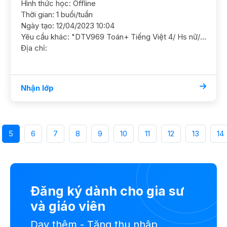
Hình thức học: Offline
Thời gian: 1 buổi/tuần
Ngày tạo: 12/04/2023 10:04
Yêu cầu khác: "DTV969 Toán+ Tiếng Việt 4/ Hs nữ/ HL TBK Dạy tại nhà ĐC Lương Đình Của YC GS nữ, SP"
Địa chỉ:
Nhận lớp
5
6
7
8
9
10
11
12
13
14
Đăng ký dành cho gia sư
và giáo viên
Dạy thêm - Tăng thu nhập