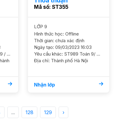
Thỏa thuận
Mã số: ST355
LỚP 9
Hình thức học: Offline
Thời gian: chưa xác định
3
Ngày tạo: 09/03/2023 16:03
Yêu cầu khác: ST575 Toán 9 / HS nữ/ HL TBK Điểm hiện tại 7-8.Cần ôn luyện thêm để thi cấp 3 GS NỮ ĐC Tòa HH2B Linh Đàm, quận Hoàng Mai Học phí 200-250k
Yêu cầu khác: ST989 Toán 9/ HS nam/ Acximet/ HL Khá Ôn luyện thêm toán nâng cao, hay bỏ các bài khó. Mục tiêu thi Nguyễn Tất Thành GS nam nữ ok. nghiêm khắc ĐC: P305 B4 tập thể Đồng Xa Mai Dịch HS trống Tối T2,4,5. 2b/t học phí 200-250k
Địa chỉ: Thành phố Hà Nội
Nhận lớp
4
...
128
129
›