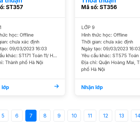
a thuận
Thỏa thuận
ố: ST357
Mã số: ST356
1
LỚP 9
thức học: Offline
Hình thức học: Offline
gian: chưa xác định
Thời gian: chưa xác định
tạo: 09/03/2023 16:03
Ngày tạo: 09/03/2023 16:0
Yêu cầu khác: ST171 Toán 11/ HS nam/Vins/ HL Khá Ôn chắc cơ bản và nâng cao thêm GS nam nữ ok, năng động,vui vẻ, truyền cảm hứng học tập ĐC Gamuda - Hoàng Mai Học phí 180-220k
Địa chỉ: Thành phố Hà Nội
Địa chỉ: Quận Hoàng Mai, Thành
phố Hà Nội
 lớp
Nhận lớp
5
6
7
8
9
10
11
12
13
1