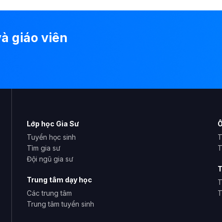
à giáo viên
Lớp học Gia Sư
Ô
Tuyển học sinh
T
Tìm gia sư
T
Đội ngũ gia sư
T
Trung tâm dạy học
T
Các trung tâm
T
Trung tâm tuyển sinh