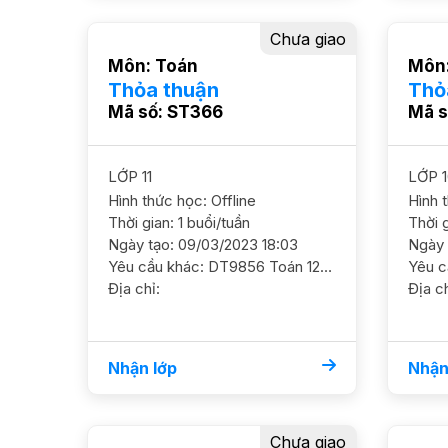
Chưa giao
Môn: Toán
Môn:
Thỏa thuận
Thỏ
Mã số: ST366
Mã s
LỚP 11
LỚP 1
Hình thức học: Offline
Hình 
Thời gian: 1 buổi/tuần
Thời g
Ngày tạo: 09/03/2023 18:03
Ngày 
Yêu cầu khác: DT9856 Toán 12/ HS nữ/ HL K Cần ôn luyện thi đại học Mục tiêu 9+ YC GS nữ DC 294 Kim Mã, Ba Đình Học phí 200-300
Địa chỉ:
Địa ch
Nhận lớp
Nhận
Chưa giao