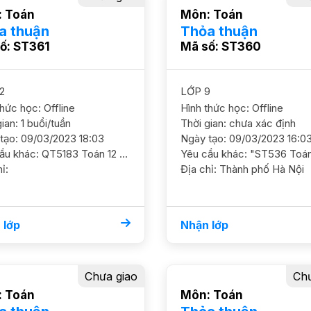
 Toán
Môn: Toán
a thuận
Thỏa thuận
ố: ST361
Mã số: ST360
2
LỚP 9
thức học: Offline
Hình thức học: Offline
ian: 1 buổi/tuần
Thời gian: chưa xác định
tạo: 09/03/2023 18:03
Ngày tạo: 09/03/2023 16:0
Yêu cầu khác: QT5183 Toán 12 / HS nam/ HL TBK Cần GS củng cố kiến thức thi tốt nghiệp đạt 8 điểm ĐC Ngã Tư Sở, Thanh Xuân GS nam nữ ok. HS trống chiều thứ 4
ỉ:
Địa chỉ: Thành phố Hà Nội
 lớp
Nhận lớp
Chưa giao
Chư
 Toán
Môn: Toán