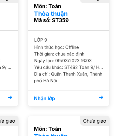
Môn: Toán
Thỏa thuận
Mã số: ST359
LỚP 9
Hình thức học: Offline
Thời gian: chưa xác định
3
Ngày tạo: 09/03/2023 16:03
Yêu cầu khác: "ST536 Toán 9/ HS nữ/ HL TB Khá Mục tiêu thi Kim Liên, phong độ học ko ổn định, cần GS hỗ trợ ôn luyện chắc cơ bản và ôn thi cấp 3, kèm hỗ trợ thêm. HS vẫn học thêm với thầy cô giáo ở trường ĐC Phạm Ngọc Thạch. Đống Đa GS nam nữ ok. HP 180 - 200k/b/2h
Yêu cầu khác: ST482 Toán 9/ HS nam/ HL Khá Mục tiêu học chắc cơ bản, ôn luyện nâng cao đảm bảo điểm số trên lớp 8,9 và ôn luyện đề thi vào 10 GS nam. ĐC Trung Hòa, Nhân Chính HP 200 - 220k/b/2h
Địa chỉ: Quận Thanh Xuân, Thành
phố Hà Nội
Nhận lớp
a giao
Chưa giao
Môn: Toán