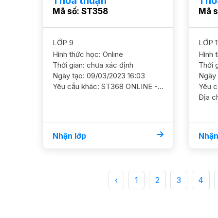
Thỏa thuận
Thỏ
Mã số: ST358
Mã s
LỚP 9
LỚP 1
Hình thức học: Online
Hình 
Thời gian: chưa xác định
Thời 
Ngày tạo: 09/03/2023 16:03
Ngày 
Yêu cầu khác: ST368 ONLINE - HS ở Quỳnh Mai Hai Bà Trưng Toán 9/ HS nữ/ HL khá Ôn luyện Toán ĐK. Mục tiêu thi chuyên SP/NN GS nam nữ ok. HS trống sáng T 3,4,7. Tối 2,3,4,7 Dự kiến học 1-2b/tuần, HP 200 - 250k/b/2h ĐC: Quỳnh Mai- Hai Bà Trưng"
Nhận lớp
Nhận
‹
1
2
3
4