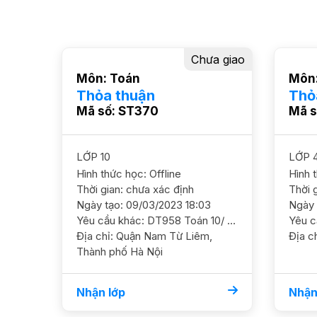
Chưa giao
Môn: Toán
Môn:
Thỏa thuận
Thỏ
Mã số: ST370
Mã s
LỚP 10
LỚP 
Hình thức học: Offline
Hình 
Thời gian: chưa xác định
Thời g
Ngày tạo: 09/03/2023 18:03
Ngày 
Yêu cầu khác: DT958 Toán 10/ HS nữ/ HL TB Toán đại TBK, Toán hình TB. Cần ôn luyện chắc kiến thức đặc biệt Toán hình sau đó nâng cao dần. Mục tiêu 8+ ĐC CC Housinco Phùng Khoang - p Trung Văn - Nam Từ Liêm GS NỮ, nghiêm khắc Học phí 180-220
Địa chỉ: Quận Nam Từ Liêm,
Địa ch
Thành phố Hà Nội
Nhận lớp
Nhận