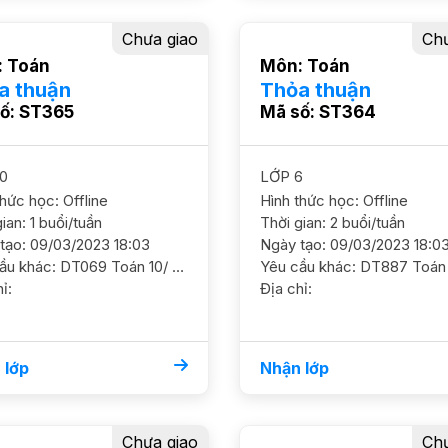
Chưa giao
Chư
 Toán
Môn: Toán
a thuận
Thỏa thuận
ố: ST365
Mã số: ST364
0
LỚP 6
thức học: Offline
Hình thức học: Offline
ian: 1 buổi/tuần
Thời gian: 2 buổi/tuần
tạo: 09/03/2023 18:03
Ngày tạo: 09/03/2023 18:0
Yêu cầu khác: DT069 Toán 10/ HS nam/ THPT HES/ HL TBK Cần nắm chắc kiến thức cơ bản và nâng cao thêm GS nam nữ ok. ĐC A7 CC An Bình city, Phạm Văn Đồng Học phí 180-200
ỉ:
Địa chỉ:
 lớp
Nhận lớp
Chưa giao
Chư