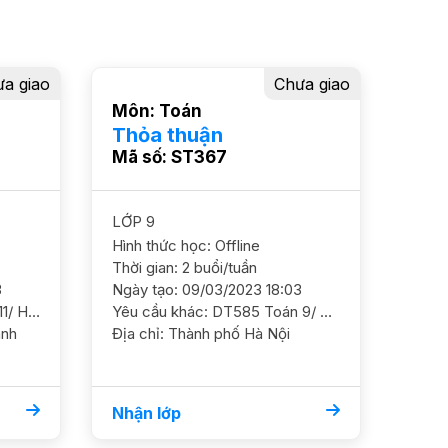
a giao
Chưa giao
Môn: Toán
Thỏa thuận
Mã số: ST367
LỚP 9
Hình thức học: Offline
Thời gian: 2 buổi/tuần
3
Ngày tạo: 09/03/2023 18:03
Yêu cầu khác: DT981 Toán 11/ HS nữ/ HL TBK Cần ôn luyện chắc cơ bản và nâng cao dần GS NỮ, PH thích SP ĐC Vũ Phạm Hàm, Yên Hòa, Cầu Giấy Học phí 200-220 *Số 3 Vũ Phạm hàm
Yêu cầu khác: DT585 Toán 9/ HS nữ/ HL TB Cần ôn luyện thêm. mục tiêu đỗ trường công ĐC 2738-HH3B Linh Đàm GS nam nữ ok Học phí 180-200
Địa chỉ: Thành phố Hà Nội
Nhận lớp