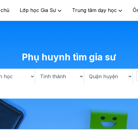
 chủ
Lớp học Gia Sư
Trung tâm dạy học
Ô
Phụ huynh tìm gia sư