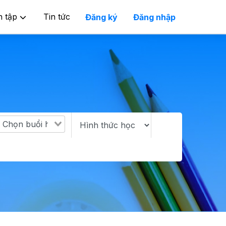
n tập
Tin tức
Đăng ký
Đăng nhập