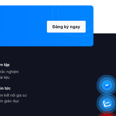
Đăng ký ngay
n tập
rắc nghiệm
ài liệu
in tức
in kết nối gia sư
in giáo dục