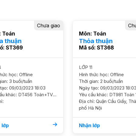
Chưa giao
Chư
 Toán
Môn: Toán
a thuận
Thỏa thuận
ố: ST369
Mã số: ST368
4
LỚP 11
thức học: Offline
Hình thức học: Offline
ian: 3 buổi/tuần
Thời gian: 2 buổi/tuần
tạo: 09/03/2023 18:03
Ngày tạo: 09/03/2023 18:0
Yêu cầu khác: DT456 Toán+TV 4/ HS nam/ HL khá giỏi Cần ôn luyện thêm, mục tiêu thi Cầu Giấy YC GS chuyên ngành Sư phạm tiểu học ĐC Trung Kính Lịch học 3b/tuần Học phí 150-170
ỉ:
Địa chỉ: Quận Cầu Giấy, Thành
phố Hà Nội
 lớp
Nhận lớp