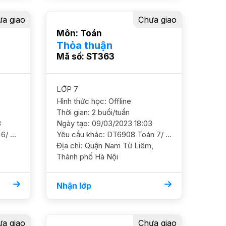
a giao
Chưa giao
Môn: Toán
Thỏa thuận
Mã số: ST363
LỚP 7
Hình thức học: Offline
Thời gian: 2 buổi/tuần
3
Ngày tạo: 09/03/2023 18:03
Yêu cầu khác: DT887 Toán 6/ HS nữ/ HL TB Cần học chắc cơ bản và ôn luyện thêm kiến thức GS nữ. ĐC phố Ngọc Khánh, Ba Đình Học phí 150 - 170k/b/2h
Yêu cầu khác: DT6908 Toán 7/ HS nữ/ HL TB Điểm trên lớp đang ở mức 7 điểm, cần GS ôn luyện chắc kiến thức GS NỮ. ĐC Khu Vinaconex 3 gần Cầu vượt Mễ Trì, Trung Văn, Nam Từ Liêm Học phí 150 - 180k/b/2h
Địa chỉ: Quận Nam Từ Liêm,
Thành phố Hà Nội
Nhận lớp
a giao
Chưa giao