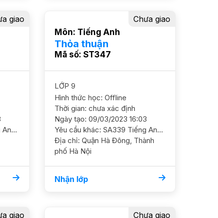
a giao
Chưa giao
Môn: Tiếng Anh
Thỏa thuận
Mã số: ST347
LỚP 9
Hình thức học: Offline
Thời gian: chưa xác định
3
Ngày tạo: 09/03/2023 16:03
Yêu cầu khác: SA068 Tiếng Anh 9/ HS nữ/ HL Khá Cần ôn luyện thêm đề thi cấp 3, mục tiêu 9 điểm GS nữ. ĐC ngõ 228 đường Lĩnh Nam Học phí 200 - 250k/b/2h"
Yêu cầu khác: SA339 Tiếng Anh 9/ HS nữ/ THCS Lê Hồng Phong Định hướng cấp 3 thi chuyên Anh - Nguyễn Huệ (nếu đủ khả năng), hiện hS còn đuối ngữ pháp, cần GS hỗ trợ thêm GS nữ, có kinh nghiệm ĐC gần chợ Hà Đông
Địa chỉ: Quận Hà Đông, Thành
phố Hà Nội
Nhận lớp
a giao
Chưa giao