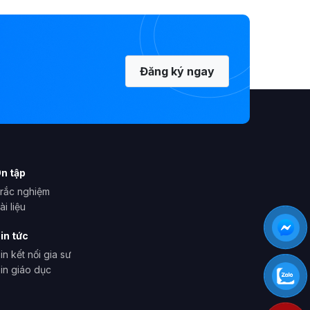
Đăng ký ngay
n tập
rắc nghiệm
ài liệu
in tức
in kết nối gia sư
in giáo dục