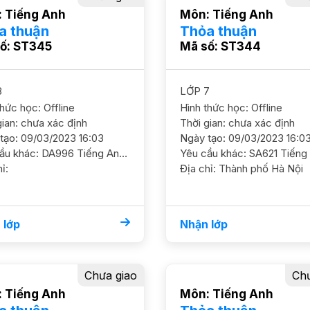
 Tiếng Anh
Môn: Tiếng Anh
a thuận
Thỏa thuận
ố: ST345
Mã số: ST344
8
LỚP 7
thức học: Offline
Hình thức học: Offline
gian: chưa xác định
Thời gian: chưa xác định
tạo: 09/03/2023 16:03
Ngày tạo: 09/03/2023 16:0
Yêu cầu khác: DA996 Tiếng Anh 8/ HS nam/ THCS Nguyễn Tất Thành/ HL Khá Bắt đầu định hướng học chuyên Anh thi CNN, cần học ôn luyện từ lớp 8 GS nam nữ ok. ĐC gần BigC Thăng Long, Trần Duy Hưng Học phí 200 - 250k/b/2h
ỉ:
Địa chỉ: Thành phố Hà Nội
 lớp
Nhận lớp
Chưa giao
Chư
 Tiếng Anh
Môn: Tiếng Anh