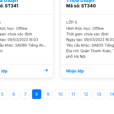
a thuận
Thỏa thuận
ố: ST341
Mã số: ST340
5
LỚP 5
thức học: Offline
Hình thức học: Offline
gian: chưa xác định
Thời gian: chưa xác định
tạo: 09/03/2023 16:03
Ngày tạo: 09/03/2023 16:0
Yêu cầu khác: SA086 Tiếng Anh 5/ Lý Thái Tổ/ HS nữ/ HL Khá Cần ôn luyện thêm ngữ pháp, luyện thi cấp 2 GS nữ/ ĐC CC Hoàng Đạo Thúy Học phí 160 - 180k/b/2h
ỉ:
Địa chỉ: Quận Thanh Xuân, Thành
phố Hà Nội
 lớp
Nhận lớp
5
6
7
8
9
10
11
12
13
1