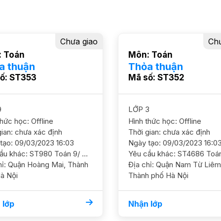
Chưa giao
Chư
 Toán
Môn: Toán
a thuận
Thỏa thuận
ố: ST353
Mã số: ST352
9
LỚP 3
thức học: Offline
Hình thức học: Offline
gian: chưa xác định
Thời gian: chưa xác định
tạo: 09/03/2023 16:03
Ngày tạo: 09/03/2023 16:0
Yêu cầu khác: ST980 Toán 9/ HS nữ/ HL Khá Định hướng thi chuyên Sinh KHTN, cần ôn luyện thêm Toán ĐK, Toán chưa tốt GS nam nữ ok. ĐC KĐT Đại Kim, Hoàng Mai Học phí 220 - 250k/b/2h
ai, Thành
Địa chỉ: Quận Nam Từ Liêm,
à Nội
Thành phố Hà Nội
 lớp
Nhận lớp