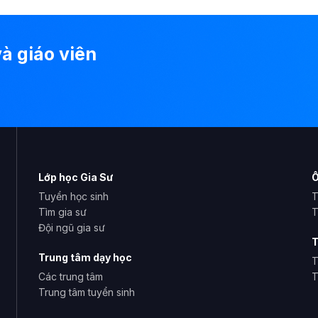
à giáo viên
Lớp học Gia Sư
Ô
Tuyển học sinh
T
Tìm gia sư
T
Đội ngũ gia sư
T
Trung tâm dạy học
T
Các trung tâm
T
Trung tâm tuyển sinh