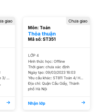
a giao
Chưa giao
Môn: Toán
Thỏa thuận
Mã số: ST351
LỚP 4
Hình thức học: Offline
Thời gian: chưa xác định
3
Ngày tạo: 09/03/2023 16:03
Yêu cầu khác: ST4686 Toán 3/ HS nữ/ HL Khá Cần GS ôn luyện chắc kiến thức cơ bản theo chương trình trên lớp Dạy tại nhà ĐC Vân Canh, NTL GS nữ Lịch học 3 tối/tuần, khung giờ 7h-9h
Yêu cầu khác: ST811 Toán 4/ HS nam/ TH Nghĩa Tân Cần học chắc cơ bản và ôn luyện thêm. GS nam nữ ok ĐC Ngõ 234 Hoàng Quốc Việt Học 1-2b/tuần. Học phí 150 - 180k/b/2h
Địa chỉ: Quận Cầu Giấy, Thành
phố Hà Nội
Nhận lớp