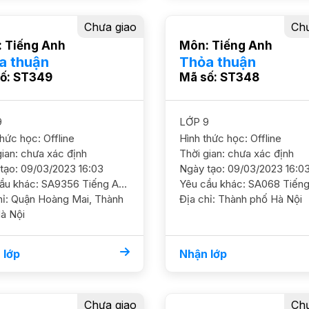
Chưa giao
Chư
 Tiếng Anh
Môn: Tiếng Anh
a thuận
Thỏa thuận
ố: ST349
Mã số: ST348
9
LỚP 9
thức học: Offline
Hình thức học: Offline
gian: chưa xác định
Thời gian: chưa xác định
tạo: 09/03/2023 16:03
Ngày tạo: 09/03/2023 16:0
Yêu cầu khác: SA9356 Tiếng Anh 9/ HS nữ/ HL Khá HS đang ở mức 8 điểm nhưng yếu phần phiên âm và trọng âm, cần củng cố ôn luyện thêm, luyện đề thi cấp 3 GS nữ. ĐC khu đô thị Ao Sào, Thịnh Liệt, Hoàng Mai (gần cầu sét, khu Nam Đô, 609 Trương Định) Học phí 200k - 220k/b/2h
ai, Thành
Địa chỉ: Thành phố Hà Nội
à Nội
 lớp
Nhận lớp
Chưa giao
Chư