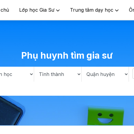
 chủ
Lớp học Gia Sư
Trung tâm dạy học
Ô
Phụ huynh tìm gia sư