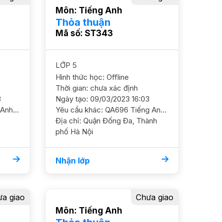
Môn: Tiếng Anh
Thỏa thuận
Mã số: ST343
LỚP 5
Hình thức học: Offline
Thời gian: chưa xác định
3
Ngày tạo: 09/03/2023 16:03
Yêu cầu khác: SA621 Tiếng Anh 7/ HS nữ/ THCS Chuyên Ngữ/ HL TB Khá Đang học evel B2, HS chưa ham học, kiến thức ở mức TB Cần ôn luyện thêm ngữ pháp và truyền cảm hứng GS nữ. ĐC CC 789 Mỹ Đình (phía sau bến xe Mỹ Đình) Học phí 150 - 170k/b/2h
Yêu cầu khác: QA696 Tiếng Anh 6/ HS nữ / THCS Nguyễn trường Tộ/ HL Khá HS đang học lớp chuyên Anh, cần ôn luyện nâng cao thêm GS NỮ. ĐC Văn Chương, Đống Đa Học phí 160 - 180k/b/2h
Địa chỉ: Quận Đống Đa, Thành
phố Hà Nội
Nhận lớp
a giao
Chưa giao
Môn: Tiếng Anh