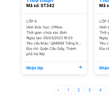
Thỏa thuận
Thỏ
Mã số: ST342
Mã s
LỚP 6
LỚP 
Hình thức học: Offline
Hình 
Thời gian: chưa xác định
Thời 
Ngày tạo: 09/03/2023 16:03
Ngày 
Yêu cầu khác: QA8868 Tiếng Anh 6/ HS / THCS Quốc tế/ HL Khá Cần GS ôn luyện chắc kiến thức ngữ pháp và luyện viết ĐC Dương Đình Nghệ, Cầu Giấy YC GS nam nữ ok, phát âm chuẩn Học phí 220k/b/2h
Địa chỉ: Quận Cầu Giấy, Thành
Địa ch
phố Hà Nội
Nhận lớp
Nhận
‹
1
2
3
4