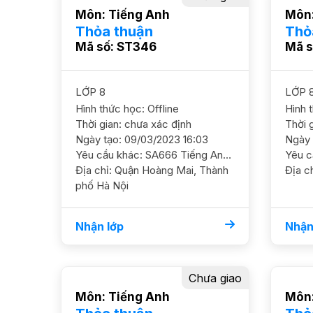
Môn: Tiếng Anh
Môn:
Thỏa thuận
Thỏ
Mã số: ST346
Mã s
LỚP 8
LỚP 
Hình thức học: Offline
Hình 
Thời gian: chưa xác định
Thời 
Ngày tạo: 09/03/2023 16:03
Ngày 
Yêu cầu khác: SA666 Tiếng Anh 8/ HL TB/ HS nam Cần học chắc ngữ pháp và ôn luyện thêm, PH ko muốn con bị mất gốc GS nam nữ ok. ĐC Khu Gamuda Garden, Hoàng Mai Học phí 170 - 180k/b/2h
Địa chỉ: Quận Hoàng Mai, Thành
Địa ch
phố Hà Nội
Nhận lớp
Nhận
Chưa giao
Môn: Tiếng Anh
Môn: