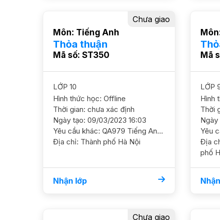
Chưa giao
Môn: Tiếng Anh
Môn:
Thỏa thuận
Thỏ
Mã số: ST350
Mã s
LỚP 10
LỚP 
Hình thức học: Offline
Hình 
Thời gian: chưa xác định
Thời 
Ngày tạo: 09/03/2023 16:03
Ngày 
Yêu cầu khác: QA979 Tiếng Anh 10/ HL Khá / HS nam Cần GS ôn luyện chắc kiến thức ngữ pháp và nâng cao thêm, HS đang học thêm TA luyện IE ở TT ĐC Dương Văn Bé, Hai Bà Trưng Học phí 180 - 250k
Địa chỉ: Thành phố Hà Nội
Địa chỉ: Quận Hoàng M
phố H
Nhận lớp
Nhận
Chưa giao