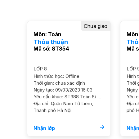
Chưa giao
Môn: Toán
Môn:
Thỏa thuận
Thỏ
Mã số: ST354
Mã s
LỚP 8
LỚP 
Hình thức học: Offline
Hình 
Thời gian: chưa xác định
Thời 
Ngày tạo: 09/03/2023 16:03
Ngày 
Yêu cầu khác: ST388 Toán 8/ HS Nam/ HL TB Cần học chắc kiến thức cơ bản và ôn luyện thêm, không yêu cầu cao GS nam. ĐC Đầu đường Đại Lộ Thăng Long, Mễ Trì, Nam Từ Liêm HP 160-180/buổi/2h
Địa chỉ: Quận Nam Từ Liêm,
Địa chỉ: Quận Hoàng M
Thành phố Hà Nội
phố H
Nhận lớp
Nhận