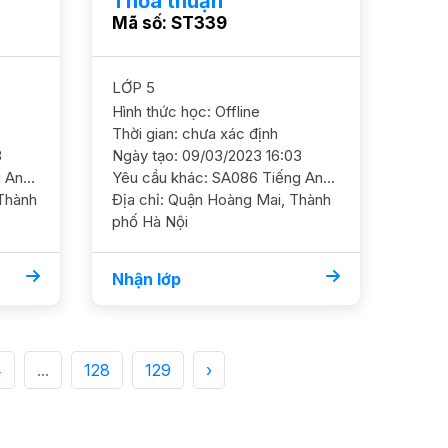
Thỏa thuận
Mã số: ST339
LỚP 5
Hình thức học: Offline
Thời gian: chưa xác định
3
Ngày tạo: 09/03/2023 16:03
Yêu cầu khác: SA835 Tiếng Anh 5/ HL Khá/ HS nữ Cần GS luyện đề và viết đoạn văn. Mục tiêu thi chuyên Ngữ hoặc Nguyễn Tất Thành GS nữ ĐC 72A Nguyễn Trãi Thanh Xuân Học phí 180- 200k/b
Yêu cầu khác: SA086 Tiếng Anh 5/ TH Vins/ HS nữ HS nghe nói tốt, cần ôn luyện thêm ngữ pháp và luyện dần các kỹ năng GS nữ, ĐC 179 ngõ 42 Thịnh Liệt, Hoàng Mai Học phí 150 - 180k/b/2h"
Địa chỉ: Quận Hoàng Mai, Thành
phố Hà Nội
Nhận lớp
4
...
128
129
›