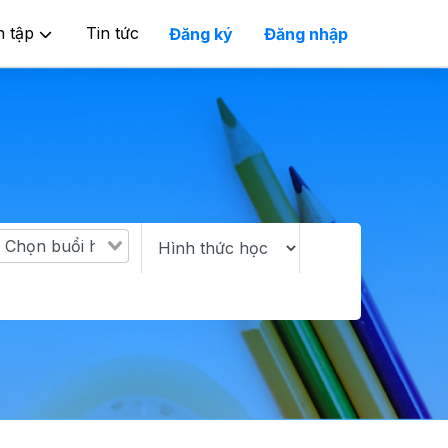
n tập
Tin tức
Đăng ký
Đăng nhập