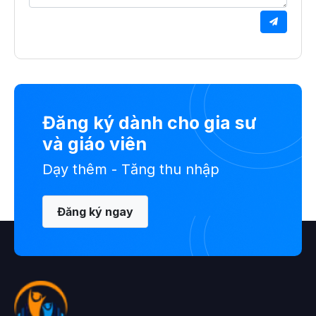
Đăng ký dành cho gia sư
và giáo viên
Dạy thêm - Tăng thu nhập
Đăng ký ngay