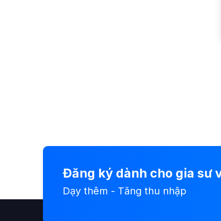
Đăng ký dành cho gia sư v
Dạy thêm - Tăng thu nhập