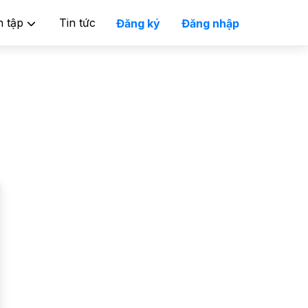
n tập
Tin tức
Đăng ký
Đăng nhập