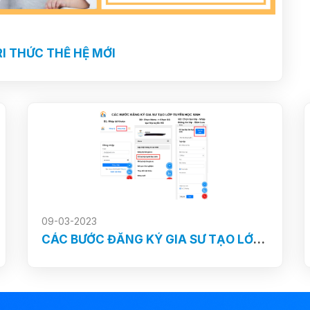
RI THỨC THẾ HỆ MỚI
09-03-2023
CÁC BƯỚC ĐĂNG KÝ GIA SƯ TẠO LỚP TUYỂN HỌC SINH