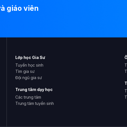
à giáo viên
Lớp học Gia Sư
Ô
Tuyển học sinh
T
Tìm gia sư
T
Đội ngũ gia sư
T
Trung tâm dạy học
T
Các trung tâm
T
Trung tâm tuyển sinh