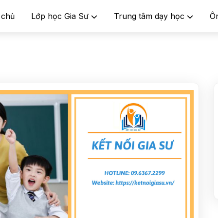
 chủ
Lớp học Gia Sư
Trung tâm dạy học
Ô