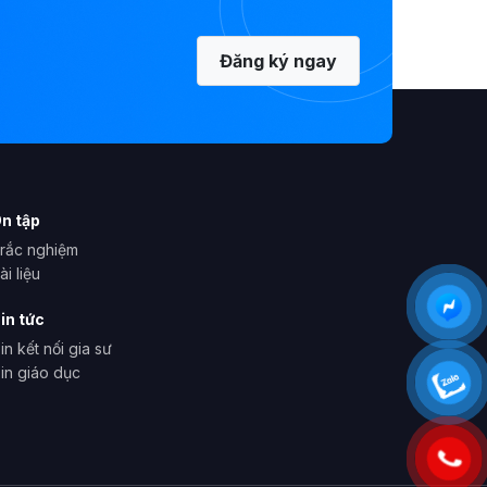
Đăng ký ngay
n tập
rắc nghiệm
ài liệu
in tức
in kết nối gia sư
in giáo dục