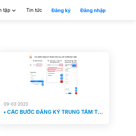
n tập
Tin tức
Đăng ký
Đăng nhập
09-03-2023
• CÁC BƯỚC ĐĂNG KÝ TRUNG TÂM TẠO LỚP TÌM HỌC SINH