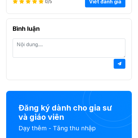
0
/5
Viết đánh giá
Bình luận
Đăng ký dành cho gia sư
và giáo viên
Dạy thêm - Tăng thu nhập