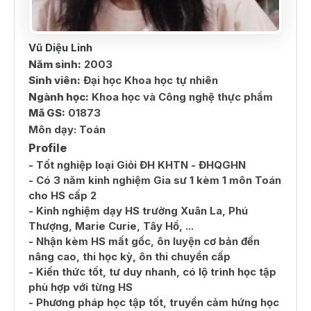
Vũ Diệu Linh
Năm sinh:
2003
Sinh viên:
Đại học Khoa học tự nhiên
Ngành học:
Khoa học và Công nghệ thực phẩm
Mã GS:
01873
Môn dạy:
Toán
Profile
- Tốt nghiệp loại Giỏi ĐH KHTN - ĐHQGHN
- Có 3 năm kinh nghiệm Gia sư 1 kèm 1 môn Toán
cho HS cấp 2
- Kinh nghiệm dạy HS trường Xuân La, Phú
Thượng, Marie Curie, Tây Hồ, ...
- Nhận kèm HS mất gốc, ôn luyện cơ bản đến
nâng cao, thi học kỳ, ôn thi chuyển cấp
- Kiến thức tốt, tư duy nhanh, có lộ trình học tập
phù hợp với từng HS
- Phương pháp học tập tốt, truyền cảm hứng học