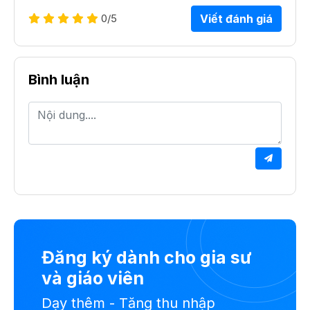
0
/5
Viết đánh giá
Bình luận
Đăng ký dành cho gia sư
và giáo viên
Dạy thêm - Tăng thu nhập