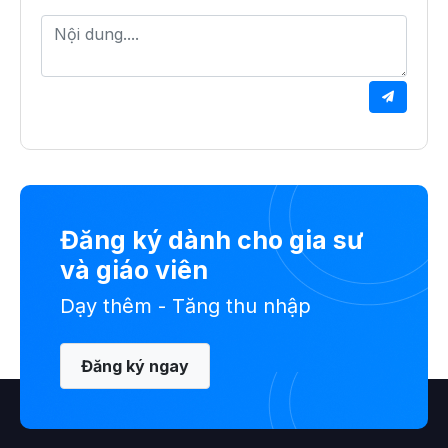
Đăng ký dành cho gia sư
và giáo viên
Dạy thêm - Tăng thu nhập
Đăng ký ngay