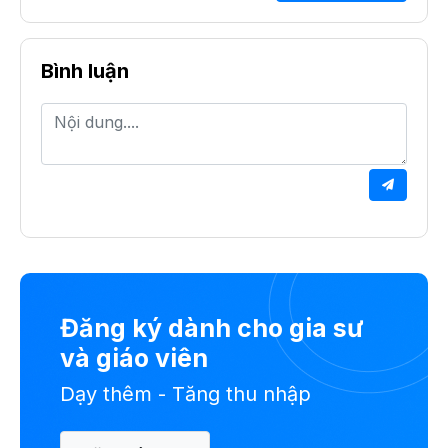
Bình luận
Đăng ký dành cho gia sư
và giáo viên
Dạy thêm - Tăng thu nhập