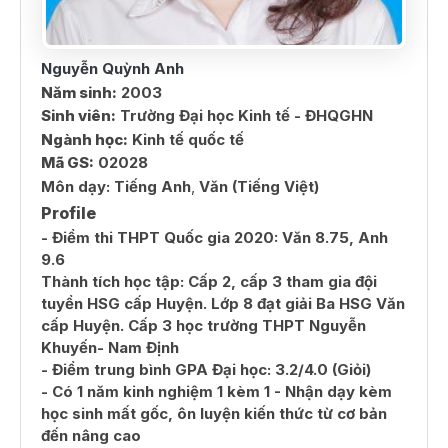
Nguyễn Quỳnh Anh
Năm sinh:
2003
Sinh viên:
Trường Đại học Kinh tế - ĐHQGHN
Ngành học:
Kinh tế quốc tế
Mã GS:
02028
Môn dạy:
Tiếng Anh
,
Văn (Tiếng Việt)
Profile
- Điểm thi THPT Quốc gia 2020: Văn 8.75, Anh
9.6
Thành tích học tập: Cấp 2, cấp 3 tham gia đội
tuyển HSG cấp Huyện. Lớp 8 đạt giải Ba HSG Văn
cấp Huyện. Cấp 3 học trường THPT Nguyễn
Khuyến- Nam Định
- Điểm trung bình GPA Đại học: 3.2/4.0 (Giỏi)
- Có 1 năm kinh nghiệm 1 kèm 1 - Nhận dạy kèm
học sinh mất gốc, ôn luyện kiến thức từ cơ bản
đến nâng cao