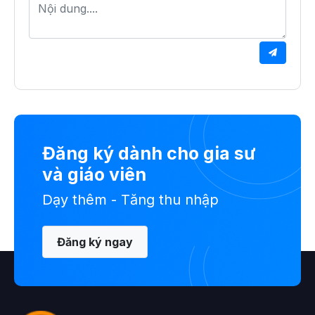
Đăng ký dành cho gia sư
và giáo viên
Dạy thêm - Tăng thu nhập
Đăng ký ngay