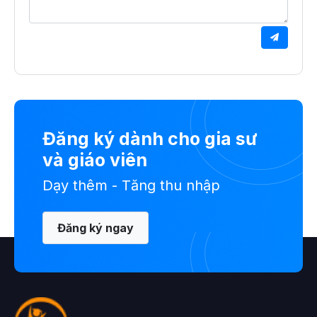
Đăng ký dành cho gia sư
và giáo viên
Dạy thêm - Tăng thu nhập
Đăng ký ngay