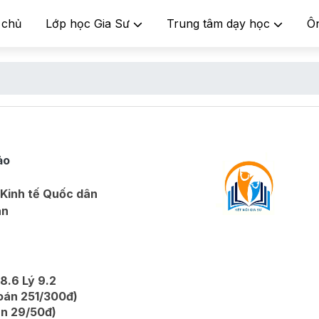
 chủ
Lớp học Gia Sư
Trung tâm dạy học
Ô
ảo
 Kinh tế Quốc dân
án
8.6 Lý 9.2
oán 251/300đ)
án 29/50đ)