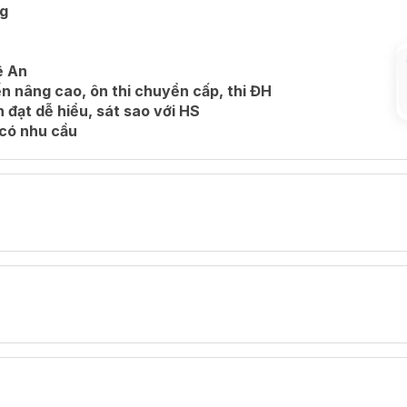
ng
ệ An
n nâng cao, ôn thi chuyển cấp, thi ĐH
 đạt dễ hiểu, sát sao với HS
 có nhu cầu