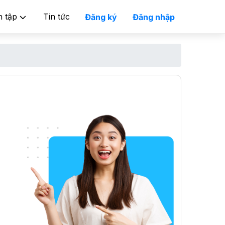
n tập
Tin tức
Đăng ký
Đăng nhập