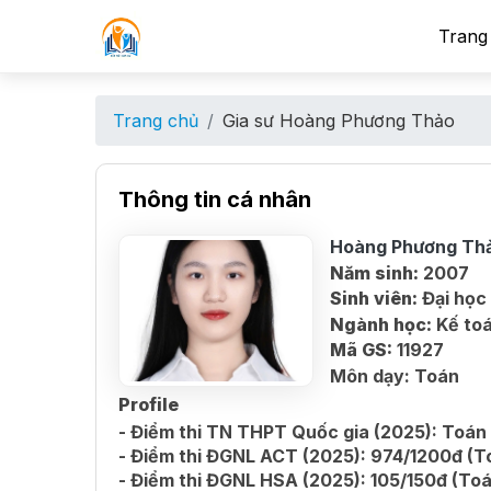
Trang
Trang chủ
Gia sư Hoàng Phương Thảo
Thông tin cá nhân
Hoàng Phương Th
Năm sinh:
2007
Sinh viên:
Đại học
Ngành học:
Kế to
Mã GS:
11927
Môn dạy:
Toán
Profile
- Điểm thi TN THPT Quốc gia (2025): Toán 
- Điểm thi ĐGNL ACT (2025): 974/1200đ (T
- Điểm thi ĐGNL HSA (2025): 105/150đ (To