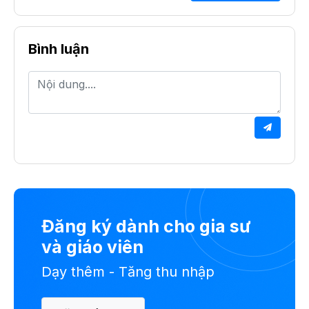
Bình luận
Đăng ký dành cho gia sư
và giáo viên
Dạy thêm - Tăng thu nhập