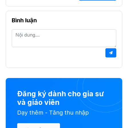
Bình luận
Đăng ký dành cho gia sư
và giáo viên
Dạy thêm - Tăng thu nhập