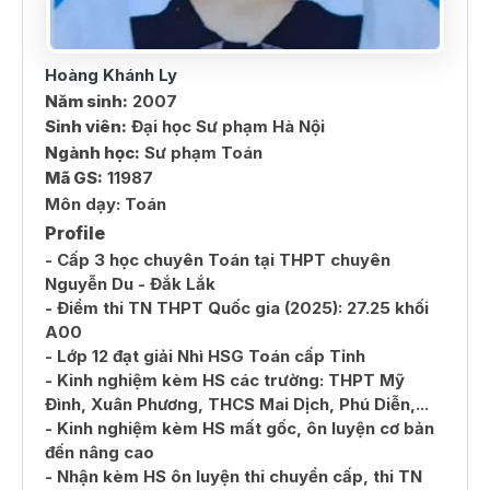
Hoàng Khánh Ly
Năm sinh:
2007
Sinh viên:
Đại học Sư phạm Hà Nội
Ngành học:
Sư phạm Toán
Mã GS:
11987
Môn dạy:
Toán
Profile
- Cấp 3 học chuyên Toán tại THPT chuyên
Nguyễn Du - Đắk Lắk
- Điểm thi TN THPT Quốc gia (2025): 27.25 khối
A00
- Lớp 12 đạt giải Nhì HSG Toán cấp Tỉnh
- Kinh nghiệm kèm HS các trường: THPT Mỹ
Đình, Xuân Phương, THCS Mai Dịch, Phú Diễn,...
- Kinh nghiệm kèm HS mất gốc, ôn luyện cơ bản
đến nâng cao
- Nhận kèm HS ôn luyện thi chuyển cấp, thi TN