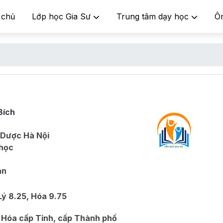
 chủ
Lớp học Gia Sư
Trung tâm dạy học
Ô
Bích
 Dược Hà Nội
học
án
Lý 8.25, Hóa 9.75
, Hóa cấp Tỉnh, cấp Thành phố