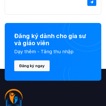
Đăng ký dành cho gia sư
và giáo viên
Dạy thêm - Tăng thu nhập
Đăng ký ngay