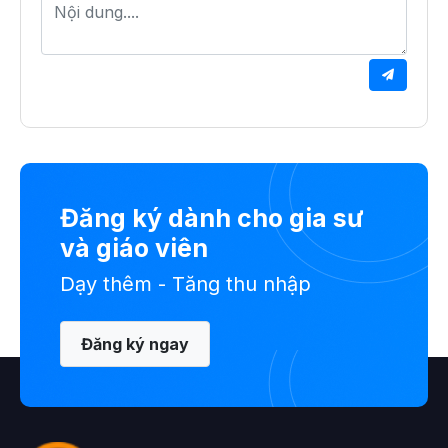
Đăng ký dành cho gia sư
và giáo viên
Dạy thêm - Tăng thu nhập
Đăng ký ngay