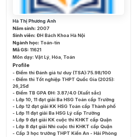
Hà Thị Phương Anh
Năm sinh:
2007
Sinh viên:
ĐH Bách Khoa Hà Nội
Ngành học:
Toán-tin
Mã GS:
11621
Môn dạy:
Vật Lý
,
Hóa
,
Toán
Profile
- Điểm thi Đánh giá tư duy (TSA):75.98/100
- Điểm thi Tốt nghiệp THPT Quốc Gia (2025):
26,25đ
- Điểm TB GPA ĐH: 3.87/4.0 (Xuất sắc)
- Lớp 10, 11 đạt giải Ba HSG Toán cấp Trường
- Lớp 12 đạt giải KK HSG Toán cấp Thành phố
- Lớp 11 đạt giải Ba HSG Lý cấp Trường
- Lớp 9 đạt giải KK cuộc thi KHKT cấp Quận
- Lớp 8 đạt giải Nhì cuộc thi KHKT cấp Quận
- Cấp 3 học trường THPT Kiến An - Hải Phòng