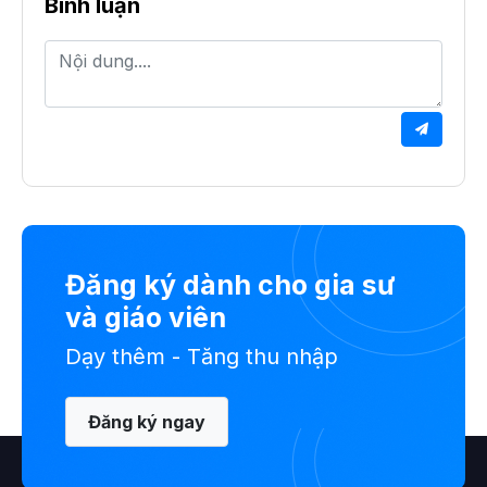
Bình luận
Đăng ký dành cho gia sư
và giáo viên
Dạy thêm - Tăng thu nhập
Đăng ký ngay