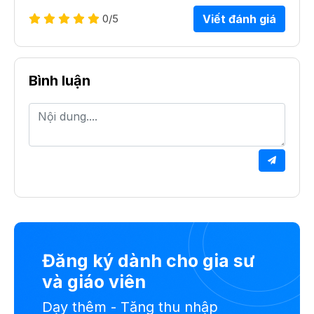
0
/5
Viết đánh giá
Bình luận
Đăng ký dành cho gia sư
và giáo viên
Dạy thêm - Tăng thu nhập