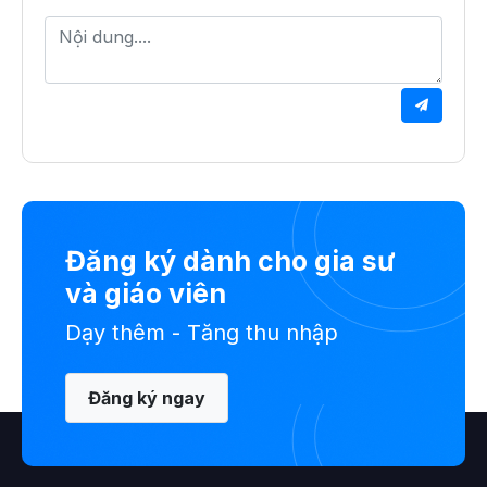
Đăng ký dành cho gia sư
và giáo viên
Dạy thêm - Tăng thu nhập
Đăng ký ngay