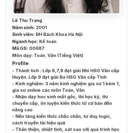
Lê Thu Trang
Năm sinh:
2001
Sinh viên:
ĐH Bách Khoa Hà Nội
Ngành học:
Kế toán
Mã GS:
00687
Môn dạy:
Toán
,
Văn (Tiếng Việt)
Profile
- Thành tích : Lớp 6,7,8 đạt giải Nhì HSG Văn cấp
Huyện. Lớp 9 đạt giải Ba HSG Văn cấp Tỉnh
- Kinh nghiệm: 3 năm kinh nghiệm gia sư 1 kèm 1,
gia sư online các môn Toán, Văn
- Nhận dạy hoc sinh mất gốc, thi học kỳ, thi
chuyển cấp, ôn luyện kiến thức từ cơ bản đến
nâng cao
- Nền tảng kiến thức chắc chắn, tư duy logic,
cách truyền tải hiệu quả
- Thân thiện, nhiệt tình, sát sao với quá trình học