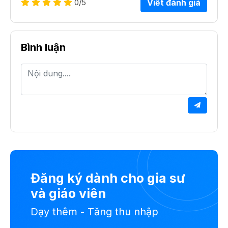
0
/5
Viết đánh giá
Bình luận
Đăng ký dành cho gia sư
và giáo viên
Dạy thêm - Tăng thu nhập