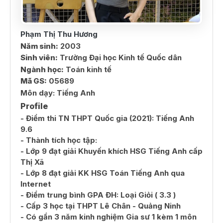
Phạm Thị Thu Hương
Năm sinh:
2003
Sinh viên:
Trường Đại học Kinh tế Quốc dân
Ngành học:
Toán kinh tế
Mã GS:
05689
Môn dạy:
Tiếng Anh
Profile
- Điểm thi TN THPT Quốc gia (2021): Tiếng Anh
9.6
- Thành tích học tập:
- Lớp 9 đạt giải Khuyến khích HSG Tiếng Anh cấp
Thị Xã
- Lớp 8 đạt giải KK HSG Toán Tiếng Anh qua
Internet
- Điểm trung bình GPA ĐH: Loại Giỏi ( 3.3 )
- Cấp 3 học tại THPT Lê Chân - Quảng Ninh
- Có gần 3 năm kinh nghiệm Gia sư 1 kèm 1 môn