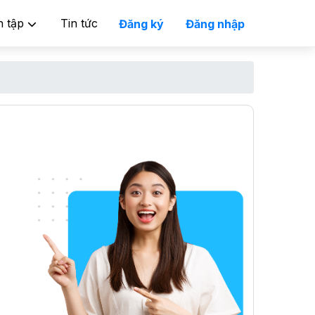
n tập
Tin tức
Đăng ký
Đăng nhập