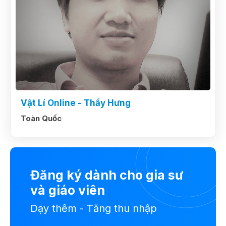
Vật Lí Online - Thầy Hưng
Toàn Quốc
Đăng ký dành cho gia sư
và giáo viên
Dạy thêm - Tăng thu nhập