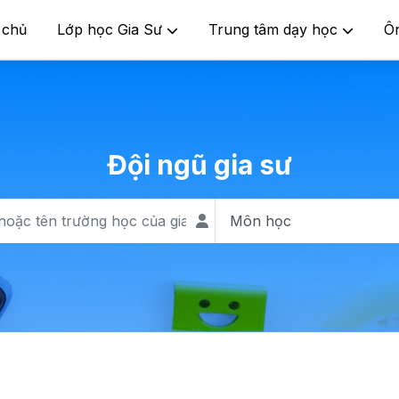
 chủ
Lớp học Gia Sư
Trung tâm dạy học
Ô
Đội ngũ gia sư