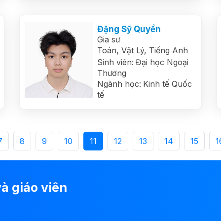
Đặng Sỹ Quyền
Gia sư
Toán,
Vật Lý,
Tiếng Anh
Sinh viên:
Đại học Ngoại
Thương
Ngành học:
Kinh tế Quốc
tế
7
8
9
10
11
12
13
14
15
1
à giáo viên