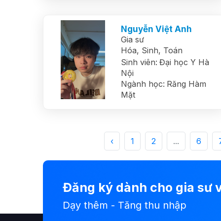
Nguyễn Việt Anh
Gia sư
Hóa,
Sinh,
Toán
Sinh viên:
Đại học Y Hà
Nội
Ngành học:
Răng Hàm
Mặt
‹
1
2
...
6
Đăng ký dành cho gia sư v
Dạy thêm - Tăng thu nhập