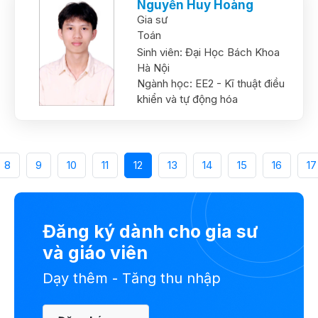
Nguyễn Huy Hoàng
Gia sư
Toán
Sinh viên:
Đại Học Bách Khoa
Hà Nội
Ngành học:
EE2 - Kĩ thuật điều
khiển và tự động hóa
8
9
10
11
12
13
14
15
16
17
Đăng ký dành cho gia sư
và giáo viên
Dạy thêm - Tăng thu nhập