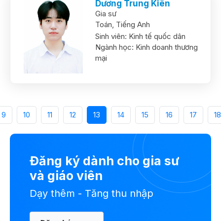
Dương Trung Kiên
Gia sư
Toán,
Tiếng Anh
Sinh viên:
Kinh tế quốc dân
Ngành học:
Kinh doanh thương
mại
9
10
11
12
13
14
15
16
17
18
Đăng ký dành cho gia sư
và giáo viên
Dạy thêm - Tăng thu nhập