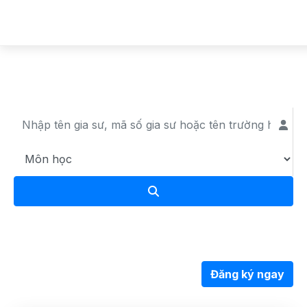
Đội ngũ gia sư
Đăng ký ngay