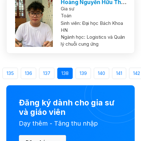
Hoàng Nguyễn Hữu Thắng
Gia sư
Toán
Sinh viên:
Đại học Bách Khoa
HN
Ngành học:
Logistics và Quản
lý chuỗi cung ứng
135
136
137
138
139
140
141
142
Đăng ký dành cho gia sư
và giáo viên
Dạy thêm - Tăng thu nhập