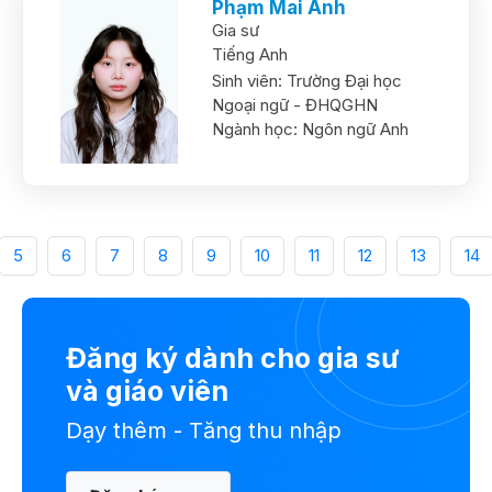
Phạm Mai Anh
Gia sư
Tiếng Anh
Sinh viên:
Trường Đại học
Ngoại ngữ - ĐHQGHN
Ngành học:
Ngôn ngữ Anh
5
6
7
8
9
10
11
12
13
14
Đăng ký dành cho gia sư
và giáo viên
Dạy thêm - Tăng thu nhập