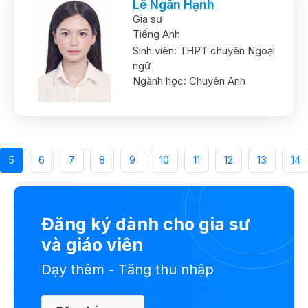
Lê Ngân Hạnh
Gia sư
Tiếng Anh
Sinh viên:
THPT chuyên Ngoại
ngữ
Ngành học:
Chuyên Anh
5
6
7
8
9
10
11
12
13
14
Đăng ký dành cho gia sư
và giáo viên
Dạy thêm - Tăng thu nhập