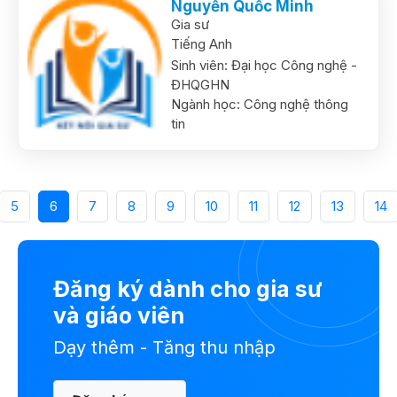
Nguyễn Quốc Minh
Gia sư
Tiếng Anh
Sinh viên:
Đại học Công nghệ -
ĐHQGHN
Ngành học:
Công nghệ thông
tin
5
6
7
8
9
10
11
12
13
14
Đăng ký dành cho gia sư
và giáo viên
Dạy thêm - Tăng thu nhập