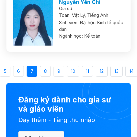
Nguyễn Yến Chi
Gia sư
Toán,
Vật Lý,
Tiếng Anh
Sinh viên:
Đại học Kinh tế quốc
dân
Ngành học:
Kế toán
5
6
7
8
9
10
11
12
13
14
Đăng ký dành cho gia sư
và giáo viên
Dạy thêm - Tăng thu nhập