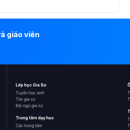
à giáo viên
Lớp học Gia Sư
Ô
Tuyển học sinh
T
Tìm gia sư
T
Đội ngũ gia sư
T
Trung tâm dạy học
T
Các trung tâm
T