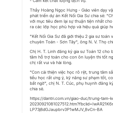
- Cam kết chất lượng dịch vụ.
Thầy Hoàng Ngọc Hưng - Giáo viên dạy vật
phát triển dự án Kết Nối Gia Sư chia sẻ: "C
với mục tiêu đem lại sự thuận tiện nhất c
ra các lớp học phù hợp và hiệu quả giúp họ
"Kết Nối Gia Sư đã giới thiệu 2 gia sư toán 
chuyên Toán - Sơn Tây", ông N. V. Thọ chi
Chị H. T. Linh đăng ký gia sư Toán 12 cho b
tâm hỗ trợ toán cho con ôn luyện thi tốt 
chị rất vui và hài lòng.
"Con cải thiện việc học rõ rệt, trung tâm s
tiểu học rất ưng ý, kỹ năng sư phạm tốt, co
bất ngờ", chị N. T. Cúc, phụ huynh đăng ký 
chia sẻ.
https://dantri.com.vn/giao-duc/trung-tam-ke
20230921081027512.htm?fbclid=IwAR21K
LP73j8dGJaupbrv3P1wMJV_8vCn-BA