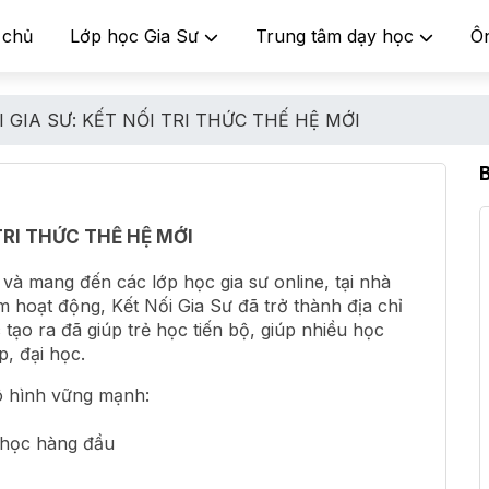
 chủ
Lớp học Gia Sư
Trung tâm dạy học
Ô
GIA SƯ: KẾT NỐI TRI THỨC THẾ HỆ MỚI
TRI THỨC THẾ HỆ MỚI
và mang đến các lớp học gia sư online, tại nhà
 hoạt động, Kết Nối Gia Sư đã trở thành địa chỉ
tạo ra đã giúp trẻ học tiến bộ, giúp nhiều học
p, đại học.
ô hình vững mạnh:
i học hàng đầu