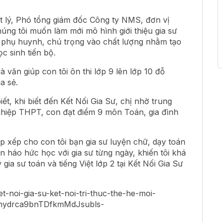
 lý, Phó tổng giám đốc Công ty NMS, đơn vị
húng tôi muốn làm mới mô hình giới thiệu gia sư
ho phụ huynh, chú trọng vào chất lượng nhằm tạo
c sinh tiến bộ.
và văn giúp con tôi ôn thi lớp 9 lên lớp 10 đỗ
a sẻ.
iết, khi biết đến Kết Nối Gia Sư, chị nhờ trung
nghiệp THPT, con đạt điểm 9 môn Toán, gia đình
ắp xếp cho con tôi bạn gia sư luyện chữ, dạy toán
n háo hức học với gia sư từng ngày, khiến tôi khá
gia sư toán và tiếng Việt lớp 2 tại Kết Nối Gia Sư
t-noi-gia-su-ket-noi-tri-thuc-the-he-moi-
6nydrca9bnTDfkmMdJsubls-