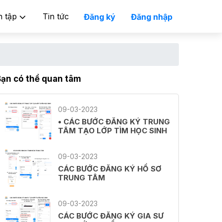
n tập
Tin tức
Đăng ký
Đăng nhập
Bạn có thể quan tâm
09-03-2023
• CÁC BƯỚC ĐĂNG KÝ TRUNG
TÂM TẠO LỚP TÌM HỌC SINH
09-03-2023
CÁC BƯỚC ĐĂNG KÝ HỒ SƠ
TRUNG TÂM
09-03-2023
CÁC BƯỚC ĐĂNG KÝ GIA SƯ