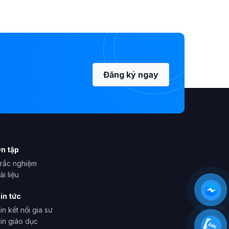
Đăng ký ngay
n tập
rắc nghiệm
ài liệu
in tức
in kết nối gia sư
in giáo dục