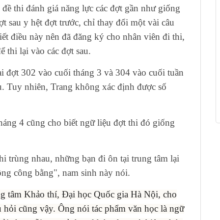
i đề thi đánh giá năng lực các đợt gần như giống
t sau y hệt đợt trước, chỉ thay đổi một vài câu
iết điều này nên đã đăng ký cho nhân viên đi thi,
 thi lại vào các đợt sau.
ai đợt 302 vào cuối tháng 3 và 304 vào cuối tuần
au. Tuy nhiên, Trang không xác định được số
háng 4 cũng cho biết ngữ liệu đợt thi đó giống
i trùng nhau, những bạn đi ôn tại trung tâm lại
hông công bằng", nam sinh này nói.
 tâm Khảo thí, Đại học Quốc gia Hà Nội, cho
âu hỏi cũng vậy. Ông nói tác phẩm văn học là ngữ