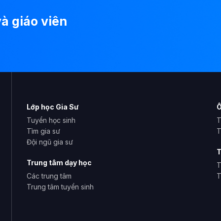
à giáo viên
Lớp học Gia Sư
Ô
Tuyển học sinh
T
Tìm gia sư
T
Đội ngũ gia sư
T
Trung tâm dạy học
T
Các trung tâm
T
Trung tâm tuyển sinh