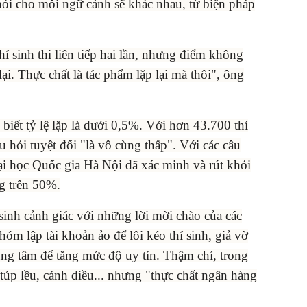
 hỏi cho mỗi ngữ cảnh sẽ khác nhau, từ biện pháp
í sinh thi liên tiếp hai lần, nhưng điểm không
lại. Thực chất là tác phẩm lặp lại mà thôi", ông
 biết tỷ lệ lặp là dưới 0,5%. Với hơn 43.700 thí
âu hỏi tuyệt đối "là vô cùng thấp". Với các câu
ại học Quốc gia Hà Nội đã xác minh và rút khỏi
g trên 50%.
sinh cảnh giác với những lời mời chào của các
hóm lập tài khoản ảo để lôi kéo thí sinh, giả vờ
rung tâm để tăng mức độ uy tín. Thậm chí, trong
 túp lều, cánh diều... nhưng "thực chất ngân hàng