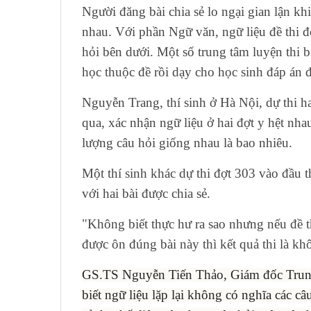
Người đăng bài chia sẻ lo ngại gian lận kh
nhau. Với phần Ngữ văn, ngữ liệu đề thi đợ
hỏi bên dưới. Một số trung tâm luyện thi b
học thuộc đề rồi dạy cho học sinh đáp án để
Nguyễn Trang, thí sinh ở Hà Nội, dự thi h
qua, xác nhận ngữ liệu ở hai đợt y hệt nh
lượng câu hỏi giống nhau là bao nhiêu.
Một thí sinh khác dự thi đợt 303 vào đầu t
với hai bài được chia sẻ.
"Không biết thực hư ra sao nhưng nếu đề th
được ôn đúng bài này thì kết quả thi là k
GS.TS Nguyễn Tiến Thảo, Giám đốc Trung
biết ngữ liệu lặp lại không có nghĩa các c