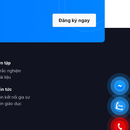
Đăng ký ngay
n tập
rắc nghiệm
ài liệu
in tức
in kết nối gia sư
in giáo dục