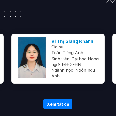
Vi Thị Giang Khanh
Gia sư
Toán Tiếng Anh
Sinh viên:
Đại học Ngoại
ngữ- ĐHQGHN
Ngành học:
Ngôn ngữ
Anh
Xem tất cả