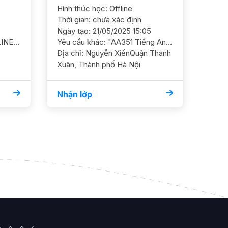
Hình thức học: Offline
Hình 
Thời gian: chưa xác định
Thời 
Ngày tạo: 21/05/2025 15:05
Ngày 
Yêu cầu khác: LT675 - ONLINE Toán 10/ HS nam/ THPT Chuyên Ngữ/ HL Khá Cần ôn chắc kiến thức và ôn luyện thêm mục tiêu 9+ YC GS nam nữ ok Lịch học tối CN
Yêu cầu khác: "AA351 Tiếng Anh 9/HS nữ/HL TBK Mục tiêu cần ôn luyện thêm chắc kiến thức và luyện đề thi Cấp 3, mục tiêu thi trường Công GS nữ. ĐC Nguyễn Xiển (giao với Nguyễn Trãi) Thanh Xuân. Dự kiến 1b/tuần. Lịch trống Chiều T5 từ 14h hoặc Sáng CN.
Địa chỉ: Nguyễn XiểnQuận Thanh
Địa chỉ: Ngõ 25 An
Xuân, Thành phố Hà Nội
Đống
Nhận lớp
Nhận