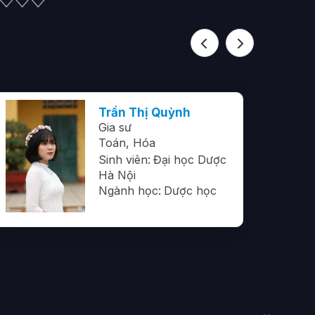
Previous
Next
Trần Thị Quỳnh
Gia sư
Toán,
Hóa
Sinh viên:
Đại học Dược
Hà Nội
Ngành học:
Dược học