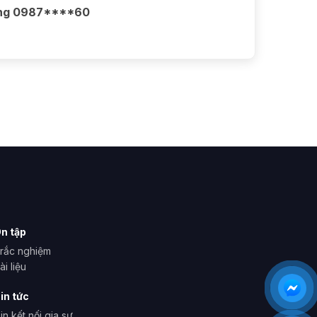
ang 0987****60
n tập
rắc nghiệm
ài liệu
in tức
in kết nối gia sư