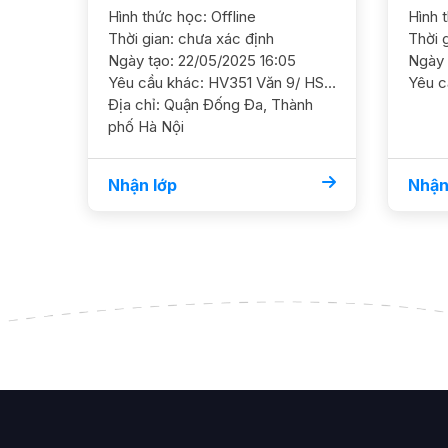
Hình thức học: Offline
Hình 
Thời gian: chưa xác định
Thời 
Ngày tạo: 22/05/2025 16:05
Ngày 
Yêu cầu khác: DT888 Toán 7/ HS nữ / HL khá Cần GS ôn luyện chắc kiến thức vầ nâng cao dần, kém toán Hình GS NỮ, có kinh nghiệm ĐC Nguyễn Xiển (gần Tòa án ND Tối Cao)
Yêu cầu khác: HV351 Văn 9/ HS nữ/ HL TBK HS ở mức 7đ. Mục tiêu thi c3 đạt điểm tốt hơn. Cần nắm chắc kiến thức cơ bản và ôn luyện thêm YC GS nữ. DC Tòa nhà Thành Công, ngõ 57 Láng Hạ Lịch trống Tối T2
Địa chỉ: Quận Đống Đa, Thành
phố Hà Nội
Nhận lớp
Nhận