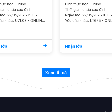
thức học: Online
Hình thức học: Online
gian: chưa xác định
Thời gian: chưa xác định
tạo: 22/05/2025 15:05
Ngày tạo: 22/05/2025 10:05
Yêu cầu khác: U7L08 - ONLINE Lý 7/ HS nam/ HL Khá/ Trường công Định hướng chuyên Lý KHTN hoặc SP Cần GS củng cố chắc kiến thức, ôn nâng cao dần và kèm luyện đề GS nam nữ ok. Ưu tiên SV có nhiều kn ôn chuyên Lịch trống Thứ 4, 6 (tối), bảy (chiều), chủ nhật (sáng)
 lớp
Nhận lớp
Xem tất cả