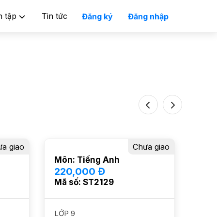
n tập
Tin tức
Đăng ký
Đăng nhập
Previous
Next
a giao
Chưa giao
Môn: Tiếng Anh
Môn
220,000 Đ
280
Mã số: ST2129
Mã 
LỚP 9
LỚP 