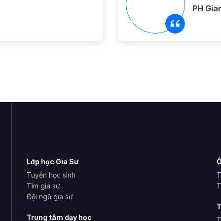
PH Gi
Lớp học Gia Sư
Ô
Tuyển học sinh
T
Tìm gia sư
T
Đội ngũ gia sư
T
Trung tâm dạy học
T