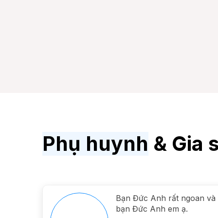
Phụ huynh
& Gia s
 với
Bạn Đức Anh rất ngoan và g
g tâm
bạn Đức Anh em ạ.