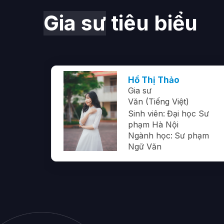
Gia sư
tiêu biểu
n
Hồ Thị Thảo
Gia sư
Văn (Tiếng Việt)
 phạm
Sinh viên:
Đại học Sư
phạm Hà Nội
hạm
Ngành học:
Sư phạm
Ngữ Văn